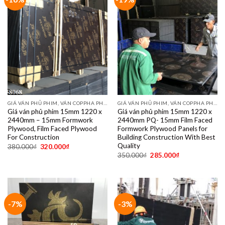
GIÁ VÁN PHỦ PHIM, VÁN COPPHA PHỦ PHIM GIÁ RẺ
GIÁ VÁN PHỦ PHIM, VÁN COPPHA PHỦ PHIM GIÁ RẺ
Giá ván phủ phim 15mm 1220 x
Giá ván phủ phim 15mm 1220 x
2440mm – 15mm Formwork
2440mm PQ- 15mm Film Faced
Plywood, Film Faced Plywood
Formwork Plywood Panels for
For Construction
Building Construction With Best
Quality
380.000
₫
320.000
₫
350.000
₫
285.000
₫
-7%
-3%