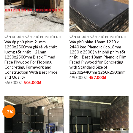
VÁN KHUÔN, VÁN PHỦ PHIM TỐT NHẤT DÙNG 10- 15 LẦN
VÁN KHUÔN, VÁN PHỦ PHIM TỐT NHẤT DÙNG 10- 15 LẦN
Ván ép phủ phim 21mm
Ván phủ phim 18mm 1220 x
1250x2500mm giá rẻ và chất
2440 keo Phenolic ( có18mm
lượng tốt nhất – 21mm
1250 x 2500 ) ván phủ phim tốt
1250x2500mm Black Filmed
nhất – Best 18mm Phenolic Film-
Face Plywood For Flooring,
Faced Plywood for Concreting
Concreting, Formwork and
with Standard Size of
Construction With Best Price
1220x2440mm 1250x2500mm
and Quality
490.000
₫
457.000
₫
550.000
₫
505.000
₫
-3%