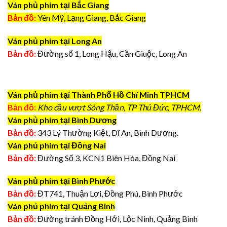
Ván phủ phim tại Bắc Giang
Bản đồ:
Yên Mỹ, Lạng Giang, Bắc Giang
Ván phủ phim tại Long An
Bản đồ:
Đường số 1, Long Hậu, Cần Giuộc, Long An
Ván phủ phim tại Thành Phố Hồ Chí Minh TPHCM
Bản đồ:
Kho cầu vượt Sóng Thần, TP Thủ Đức, TPHCM.
Ván phủ phim tại Bình Dương
Bản đồ:
343 Lý Thường Kiệt, Dĩ An, Bình Dương.
Ván phủ phim tại Đồng Nai
Bản đồ:
Đường Số 3, KCN1 Biên Hòa, Đồng Nai
Ván phủ phim tại Bình Phước
Bản đồ:
ĐT741, Thuận Lợi, Đồng Phú, Bình Phước
Ván phủ phim tại Quảng Bình
Bản đồ:
Đường tránh Đồng Hới, Lộc Ninh, Quảng Bình