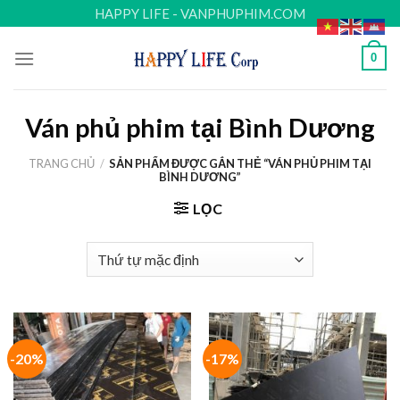
Skip
HAPPY LIFE - VANPHUPHIM.COM
to
content
0
Ván phủ phim tại Bình Dương
TRANG CHỦ
/
SẢN PHẨM ĐƯỢC GẮN THẺ “VÁN PHỦ PHIM TẠI
BÌNH DƯƠNG”
LỌC
-20%
-17%