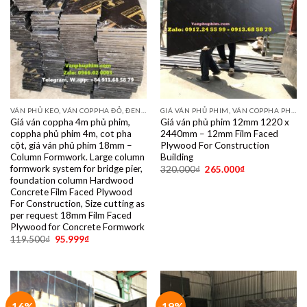
VÁN PHỦ KEO, VÁN COPPHA ĐỎ, ĐEN, VÀNG
GIÁ VÁN PHỦ PHIM, VÁN COPPHA PHỦ PHIM GIÁ RẺ
Giá ván coppha 4m phủ phim,
Giá ván phủ phim 12mm 1220 x
coppha phủ phim 4m, cot pha
2440mm – 12mm Film Faced
cột, giá ván phủ phim 18mm –
Plywood For Construction
Column Formwork. Large column
Building
formwork system for bridge pier,
320.000
₫
265.000
₫
foundation column Hardwood
Concrete Film Faced Plywood
For Construction, Size cutting as
per request 18mm Film Faced
Plywood for Concrete Formwork
119.500
₫
95.999
₫
-16%
-19%