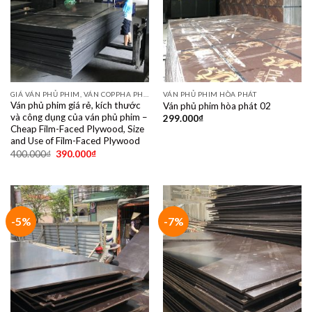
GIÁ VÁN PHỦ PHIM, VÁN COPPHA PHỦ PHIM GIÁ RẺ
VÁN PHỦ PHIM HÒA PHÁT
Ván phủ phim giá rẻ, kích thước
Ván phủ phim hòa phát 02
và công dụng của ván phủ phim –
299.000
₫
Cheap Film-Faced Plywood, Size
and Use of Film-Faced Plywood
400.000
₫
390.000
₫
-5%
-7%