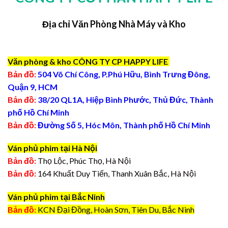
Địa chỉ Văn Phòng Nhà Máy và Kho
Văn phòng & kho CÔNG TY CP HAPPY LIFE
Bản đồ:
504 Võ Chí Công, P.Phú Hữu, Bình Trưng Đông,
Quận 9, HCM
Bản đồ:
38/20 QL1A, Hiệp Bình Phước, Thủ Đức, Thành
phố Hồ Chí Minh
Bản đồ:
Đường Số 5, Hóc Môn, Thành phố Hồ Chí Minh
Ván phủ phim tại Hà Nội
Bản đồ:
Thọ Lộc, Phúc Thọ, Hà Nội
Bản đồ:
164 Khuất Duy Tiến, Thanh Xuân Bắc, Hà Nội
Ván phủ phim tại Bắc Ninh
Bản đồ:
KCN Đại Đồng, Hoàn Sơn, Tiên Du, Bắc Ninh