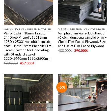
VÁN KHUÔN, VÁN PHỦ PHIM TỐT NHẤT DÙNG 10- 15 LẦN
GIÁ VÁN PHỦ PHIM, VÁN COPPHA PHỦ PHIM GIÁ RẺ
Ván phủ phim 18mm 1220 x
Ván phủ phim giá rẻ, kích thước
2440 keo Phenolic ( có18mm
và công dụng của ván phủ phim –
1250 x 2500 ) ván phủ phim tốt
Cheap Film-Faced Plywood, Size
nhất – Best 18mm Phenolic Film-
and Use of Film-Faced Plywood
Faced Plywood for Concreting
400.000
₫
390.000
₫
with Standard Size of
1220x2440mm 1250x2500mm
490.000
₫
457.000
₫
-5%