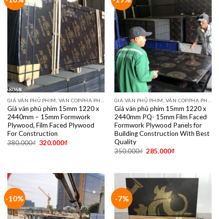
GIÁ VÁN PHỦ PHIM, VÁN COPPHA PHỦ PHIM GIÁ RẺ
GIÁ VÁN PHỦ PHIM, VÁN COPPHA PHỦ PHIM GIÁ RẺ
Giá ván phủ phim 15mm 1220 x
Giá ván phủ phim 15mm 1220 x
2440mm – 15mm Formwork
2440mm PQ- 15mm Film Faced
Plywood, Film Faced Plywood
Formwork Plywood Panels for
For Construction
Building Construction With Best
Quality
380.000
₫
320.000
₫
350.000
₫
285.000
₫
-10%
-7%