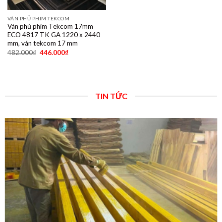
VÁN PHỦ PHIM TEKCOM
Ván phủ phim Tekcom 17mm
ECO 4817 TK GA 1220 x 2440
mm, ván tekcom 17 mm
482.000
₫
446.000
₫
TIN TỨC