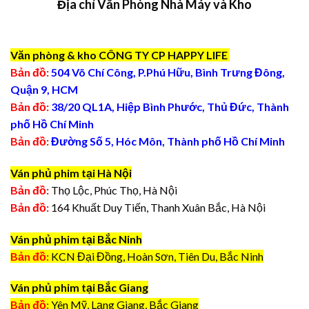
Địa chỉ Văn Phòng Nhà Máy và Kho
Văn phòng & kho CÔNG TY CP HAPPY LIFE
Bản đồ:
504 Võ Chí Công, P.Phú Hữu, Bình Trưng Đông,
Quận 9, HCM
Bản đồ:
38/20 QL1A, Hiệp Bình Phước, Thủ Đức, Thành
phố Hồ Chí Minh
Bản đồ:
Đường Số 5, Hóc Môn, Thành phố Hồ Chí Minh
Ván phủ phim tại Hà Nội
Bản đồ:
Thọ Lộc, Phúc Thọ, Hà Nội
Bản đồ:
164 Khuất Duy Tiến, Thanh Xuân Bắc, Hà Nội
Ván phủ phim tại Bắc Ninh
Bản đồ:
KCN Đại Đồng, Hoàn Sơn, Tiên Du, Bắc Ninh
Ván phủ phim tại Bắc Giang
Bản đồ:
Yên Mỹ, Lạng Giang, Bắc Giang