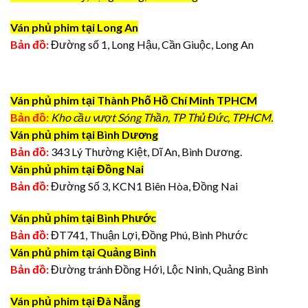
Ván phủ phim tại Long An
Bản đồ:
Đường số 1, Long Hậu, Cần Giuộc, Long An
Ván phủ phim tại Thành Phố Hồ Chí Minh TPHCM
Bản đồ:
Kho cầu vượt Sóng Thần, TP Thủ Đức, TPHCM.
Ván phủ phim tại Bình Dương
Bản đồ:
343 Lý Thường Kiệt, Dĩ An, Bình Dương.
Ván phủ phim tại Đồng Nai
Bản đồ:
Đường Số 3, KCN1 Biên Hòa, Đồng Nai
Ván phủ phim tại Bình Phước
Bản đồ:
ĐT741, Thuận Lợi, Đồng Phú, Bình Phước
Ván phủ phim tại Quảng Bình
Bản đồ:
Đường tránh Đồng Hới, Lộc Ninh, Quảng Bình
Ván phủ phim tại Đà Nẵng