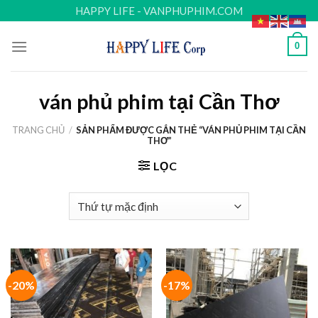
Skip
HAPPY LIFE - VANPHUPHIM.COM
to
content
0
ván phủ phim tại Cần Thơ
TRANG CHỦ
/
SẢN PHẨM ĐƯỢC GẮN THẺ “VÁN PHỦ PHIM TẠI CẦN
THƠ”
LỌC
-20%
-17%