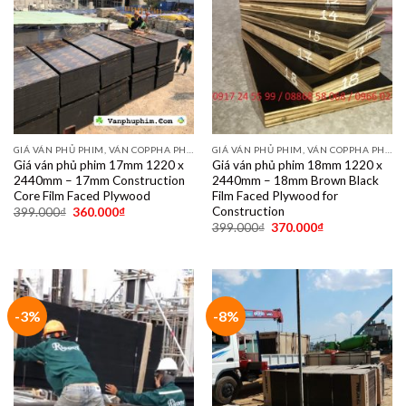
GIÁ VÁN PHỦ PHIM, VÁN COPPHA PHỦ PHIM GIÁ RẺ
GIÁ VÁN PHỦ PHIM, VÁN COPPHA PHỦ PHIM GIÁ RẺ
Giá ván phủ phim 17mm 1220 x
Giá ván phủ phim 18mm 1220 x
2440mm – 17mm Construction
2440mm – 18mm Brown Black
Core Film Faced Plywood
Film Faced Plywood for
Construction
399.000
₫
360.000
₫
399.000
₫
370.000
₫
-3%
-8%