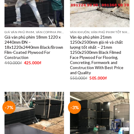
GIÁ VÁN PHỦ PHIM, VÁN COPPHA PHỦ PHIM GIÁ RẺ
VÁN KHUÔN, VÁN PHỦ PHIM TỐT NHẤT DÙNG 10- 15 LẦN
Giá ván phủ phim 18mm 1220 x
Ván ép phủ phim 21mm
2440mm ĐN –
1250x2500mm giá rẻ và chất
18x1220x2440mm Black/Brown
lượng tốt nhất – 21mm
Film-Coated Plywood For
1250x2500mm Black Filmed
Construction
Face Plywood For Flooring,
Concreting, Formwork and
440.000
₫
425.000
₫
Construction With Best Price
and Quality
550.000
₫
505.000
₫
-7%
-3%