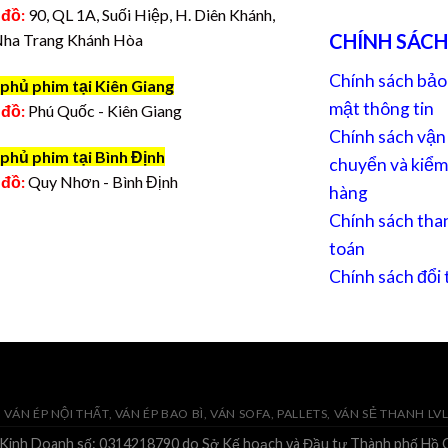
 đồ:
90, QL 1A, Suối Hiệp, H. Diên Khánh,
CHÍNH SÁCH
Nha Trang Khánh Hòa
Chính sách bảo
phủ phim tại Kiên Giang
mật thông tin
 đồ:
Phú Quốc - Kiên Giang
Chính sách vận
phủ phim tại Bình Định
chuyển và kiểm
 đồ:
Quy Nhơn - Bình Định
hàng
Chính sách tha
toán
Chính sách đổi 
VÁN ÉP NỘI THẤT, VÁN ÉP BAO BÌ, VÁN SOFA, PALLETS, VÁN SẺ THANH LV
 Kinh Doanh số: 0314218790 do Sở Kế hoạch và Đầu tư Thành phố Hồ C