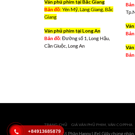
Ván phủ phim tại Bắc Giang
Bản
Bản đồ:
Yên Mỹ, Lạng Giang, Bắc
Tp.
Giang
Ván 
Ván phủ phim tại Long An
Bản
Bản đồ:
Đường số 1, Long Hậu,
Cần Giuộc, Long An
Ván 
Bản
TRANG CHỦ
GIÁ VÁN PHỦ PHIM, VÁN COPPHA
+84913685879
Công Ty Cổ Phần Happy Life| Giấy chứng nhận