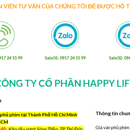
N VIÊN TƯ VẤN CỦA CHÚNG TÔI ĐỂ ĐƯỢC HỖ 
917 24 55 99
Sale01: 0917 24 55 99
Sale02: 09
CÔNG TY CỔ PHẦN HAPPY LIF
o
Thông tin chu
phủ phim tại Thành Phố Hồ Chí Minh
HCM
Giá ván phủ phim
 đồ:
Kho cầu vượt Sóng Thần, TP Thủ Đức,