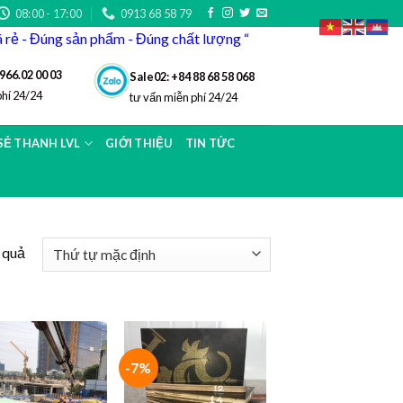
08:00 - 17:00
0913 68 58 79
iá rẻ - Đúng sản phẩm - Đúng chất lượng “
966.02 00 03
Sale02: +84 88 68 58 068
phí 24/24
tư vấn miễn phí 24/24
 SẺ THANH LVL
GIỚI THIỆU
TIN TỨC
t quả
-7%