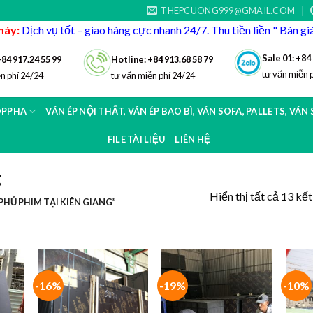
THEPCUONG999@GMAIL.COM
máy:
Dịch vụ tốt – giao hàng cực nhanh 24/7. Thu tiền liền " Bán g
Sale 01: +84
+84 917.24 55 99
Hotline: +84 913.68 58 79
tư vấn miễn 
n phí 24/24
tư vấn miễn phí 24/24
OPPHA
VÁN ÉP NỘI THẤT, VÁN ÉP BAO BÌ, VÁN SOFA, PALLETS, VÁN
FILE TÀI LIỆU
LIÊN HỆ
g
Hiển thị tất cả 13 kế
HỦ PHIM TẠI KIÊN GIANG”
-16%
-19%
-10%