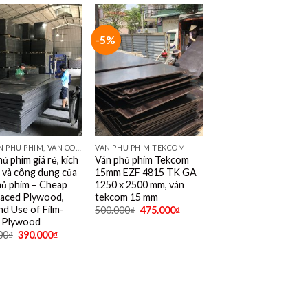
-5%
GIÁ VÁN PHỦ PHIM, VÁN COPPHA PHỦ PHIM GIÁ RẺ
VÁN PHỦ PHIM TEKCOM
ủ phim giá rẻ, kích
Ván phủ phim Tekcom
 và công dụng của
15mm EZF 4815 TK GA
hủ phim – Cheap
1250 x 2500 mm, ván
Faced Plywood,
tekcom 15 mm
nd Use of Film-
500.000
₫
475.000
₫
 Plywood
00
₫
390.000
₫