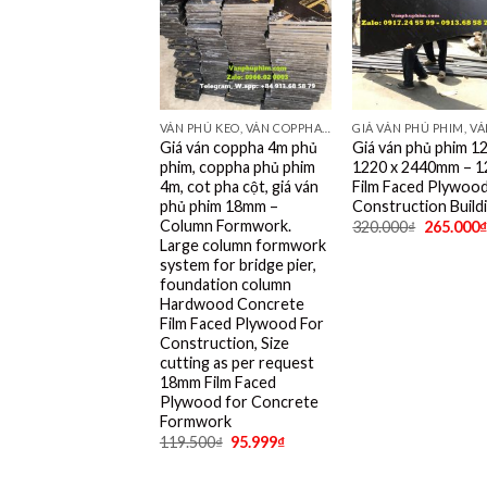
VÁN PHỦ KEO, VÁN COPPHA ĐỎ, ĐEN, VÀNG
Giá ván coppha 4m phủ
Giá ván phủ phim 
phim, coppha phủ phim
1220 x 2440mm – 
4m, cot pha cột, giá ván
Film Faced Plywood
phủ phim 18mm –
Construction Build
Column Formwork.
320.000
₫
265.000
₫
Large column formwork
system for bridge pier,
foundation column
Hardwood Concrete
Film Faced Plywood For
Construction, Size
cutting as per request
18mm Film Faced
Plywood for Concrete
Formwork
119.500
₫
95.999
₫