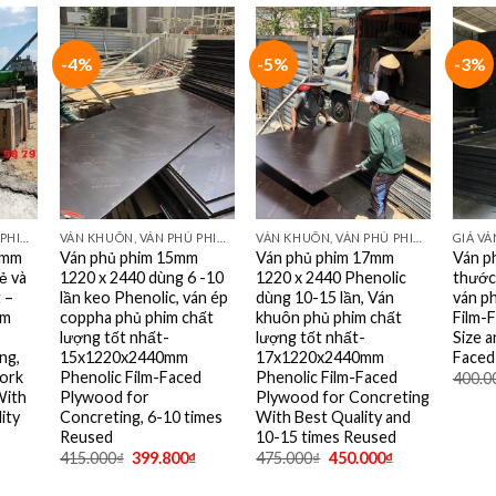
-4%
-5%
-3%
VÁN KHUÔN, VÁN PHỦ PHIM TỐT NHẤT DÙNG 10- 15 LẦN
VÁN KHUÔN, VÁN PHỦ PHIM TỐT NHẤT DÙNG 10- 15 LẦN
VÁN KHUÔN, VÁN PHỦ PHIM TỐT NHẤT DÙNG 10- 15 LẦN
1mm
Ván phủ phim 15mm
Ván phủ phim 17mm
Ván ph
ẻ và
1220 x 2440 dùng 6 -10
1220 x 2440 Phenolic
thước
 –
lần keo Phenolic, ván ép
dùng 10-15 lần, Ván
ván p
mm
coppha phủ phim chất
khuôn phủ phim chất
Film-
lượng tốt nhất-
lượng tốt nhất-
Size a
ng,
15x1220x2440mm
17x1220x2440mm
Faced
ork
Phenolic Film-Faced
Phenolic Film-Faced
400.0
With
Plywood for
Plywood for Concreting
ity
Concreting, 6-10 times
With Best Quality and
Reused
10-15 times Reused
415.000
₫
399.800
₫
475.000
₫
450.000
₫