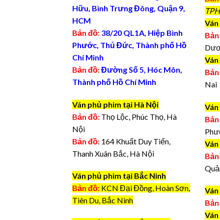
Hữu, Bình Trưng Đông, Quận 9,
TPH
HCM
Ván 
Bản đồ:
38/20 QL1A, Hiệp Bình
Bản
Phước, Thủ Đức, Thành phố Hồ
Dươ
Chí Minh
Ván
Bản đồ:
Đường Số 5, Hóc Môn,
Bản
Thành phố Hồ Chí Minh
Nai
Ván phủ phim tại Hà Nội
Ván
Bản đồ:
Thọ Lộc, Phúc Thọ, Hà
Bản
Nội
Phư
Bản đồ:
164 Khuất Duy Tiến,
Ván
Thanh Xuân Bắc, Hà Nội
Bản
Quả
Ván phủ phim tại Bắc Ninh
Bản đồ:
KCN Đại Đồng, Hoàn Sơn,
Ván
Tiên Du, Bắc Ninh
Bản
Ván