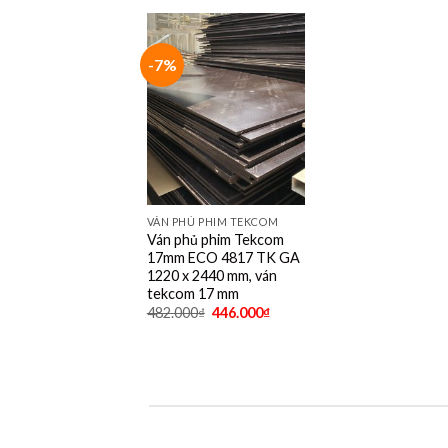
-7%
VÁN PHỦ PHIM TEKCOM
Ván phủ phim Tekcom
17mm ECO 4817 TK GA
1220 x 2440 mm, ván
tekcom 17 mm
482.000
₫
446.000
₫