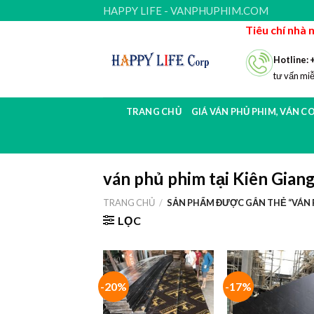
Skip
HAPPY LIFE - VANPHUPHIM.COM
to
Tiêu chí nhà 
content
Hotline: 
tư vấn miễ
TRANG CHỦ
GIÁ VÁN PHỦ PHIM, VÁN C
ván phủ phim tại Kiên Gian
TRANG CHỦ
/
SẢN PHẨM ĐƯỢC GẮN THẺ “VÁN P
LỌC
-20%
-17%