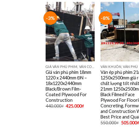
-3%
-8%
GIÁ VÁN PHỦ PHIM, VÁN COPPHA PHỦ PHIM GIÁ RẺ
Giá ván phủ phim 18mm
Ván ép phủ phim 2
1220 x 2440mm ĐN –
1250x2500mm giá r
18x1220x2440mm
chất lượng tốt nhất
Black/Brown Film-
21mm 1250x2500
Coated Plywood For
Black Filmed Face
Construction
Plywood For Floori
Concreting, Formw
440.000
₫
425.000
₫
and Construction 
Best Price and Qual
550.000
₫
505.000
₫