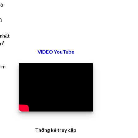
đỏ
ủ
 nhất
 rẻ
VIDEO YouTube
him
Thống kê truy cập