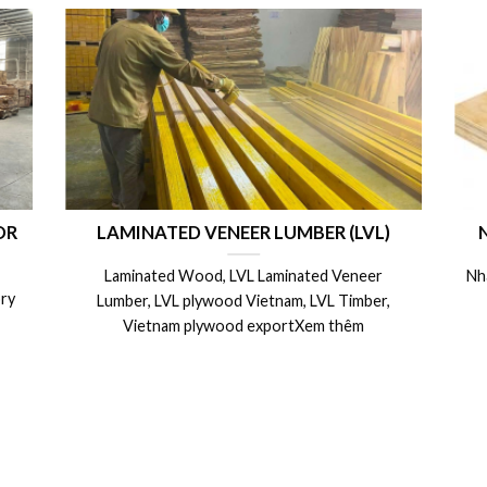
rong
CÁC BIỆN PHÁP CÁCH BẢO QUẢN VÁN
V
m –
COPPHA PHỦ PHIM, COPPHA 4m SỬ
m
DỤNG ĐƯỢC NHIỀU LẦN
0 x
Nhà Máy ván coppha phủ phim, coppha cột dầm
C
đà 4m giá rẻ nhất thịXem thêm
ệu