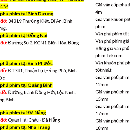
Giá ván cốp pha 
CM.
4m
phủ phim tại Bình Dương
Giá ván khuôn ph
 đồ:
343 Lý Thường Kiệt, Dĩ An, Bình
phim
ng.
Ván phủ phim tốt
 phủ phim tại Đồng Nai
Ván phủ phim giá
 đồ:
Đường Số 3, KCN1 Biên Hòa, Đồng
Bảng giá ván phủ
phim Tekcom
Ván khuôn phủ p
 phủ phim tại Bình Phước
tốt nhất
 đồ:
ĐT741, Thuận Lợi, Đồng Phú, Bình
Giá ván phủ phim
ớc
12mm
 phủ phim tại Quảng Bình
Giá ván phủ phim
 đồ:
Đường tránh Đồng Hới, Lộc Ninh,
15mm
ng Bình
Giá ván phủ phim
 phủ phim tại Đà Nẵng
17mm
 đồ:
Quận Hải Châu - Đà Nẵng
Giá ván phủ phim
 phủ phim tại Nha Trang
18mm