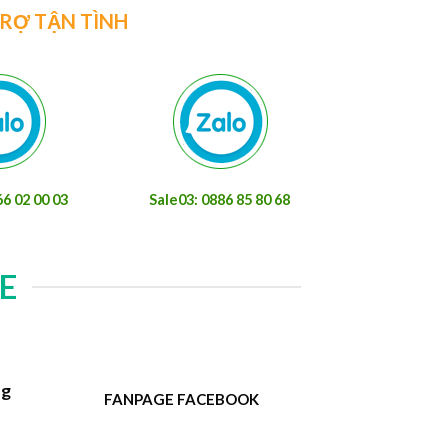
TRỢ TẬN TÌNH
66 02 00 03
Sale03: 0886 85 80 68
E
ng
FANPAGE FACEBOOK