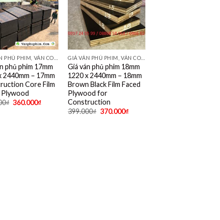
GIÁ VÁN PHỦ PHIM, VÁN COPPHA PHỦ PHIM GIÁ RẺ
GIÁ VÁN PHỦ PHIM, VÁN COPPHA PHỦ PHIM GIÁ RẺ
án phủ phim 17mm
Giá ván phủ phim 18mm
x 2440mm – 17mm
1220 x 2440mm – 18mm
ruction Core Film
Brown Black Film Faced
 Plywood
Plywood for
Construction
00
₫
360.000
₫
399.000
₫
370.000
₫