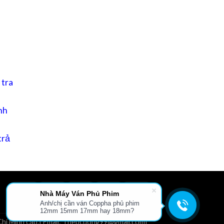
 tra
nh
trả
Nhà Máy Ván Phủ Phim
Anh/chị cần ván Coppha phủ phim
L
GIỚI THIỆU
TIN TỨC
FILE TÀI LIỆU
LIÊN HỆ
12mm 15mm 17mm hay 18mm?
hí Minh cấp.| Email: Thepcuong99@gmail.com|