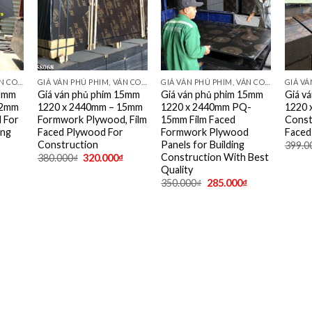
GIÁ VÁN PHỦ PHIM, VÁN COPPHA PHỦ PHIM GIÁ RẺ
GIÁ VÁN PHỦ PHIM, VÁN COPPHA PHỦ PHIM GIÁ RẺ
GIÁ VÁN PHỦ PHIM, VÁN COPPHA PHỦ PHIM GIÁ RẺ
12mm
Giá ván phủ phim 15mm
Giá ván phủ phim 15mm
Giá v
12mm
1220 x 2440mm – 15mm
1220 x 2440mm PQ-
1220 
 For
Formwork Plywood, Film
15mm Film Faced
Const
ing
Faced Plywood For
Formwork Plywood
Faced
Construction
Panels for Building
399.0
Construction With Best
380.000
₫
320.000
₫
Quality
350.000
₫
285.000
₫