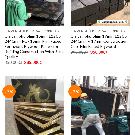
GIÁ VÁN PHỦ PHIM, VÁN COPPHA PHỦ PHIM GIÁ RẺ
GIÁ VÁN PHỦ PHIM, VÁN COPPHA PHỦ PHIM GIÁ RẺ
Giá ván phủ phim 15mm 1220 x
Giá ván phủ phim 17mm 1220 x
2440mm PQ- 15mm Film Faced
2440mm – 17mm Construction
Formwork Plywood Panels for
Core Film Faced Plywood
Building Construction With Best
399.000
₫
360.000
₫
Quality
350.000
₫
285.000
₫
-7%
-3%