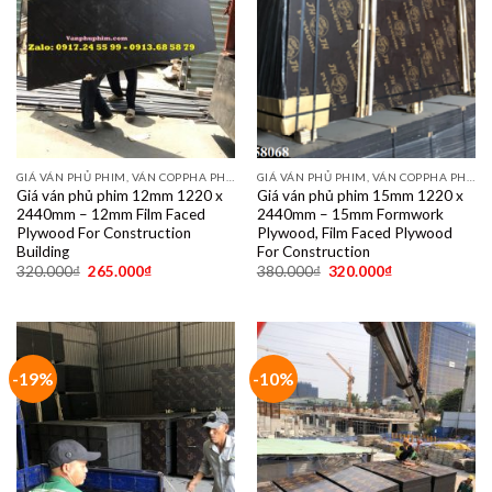
GIÁ VÁN PHỦ PHIM, VÁN COPPHA PHỦ PHIM GIÁ RẺ
GIÁ VÁN PHỦ PHIM, VÁN COPPHA PHỦ PHIM GIÁ RẺ
Giá ván phủ phim 12mm 1220 x
Giá ván phủ phim 15mm 1220 x
2440mm – 12mm Film Faced
2440mm – 15mm Formwork
Plywood For Construction
Plywood, Film Faced Plywood
Building
For Construction
320.000
₫
265.000
₫
380.000
₫
320.000
₫
-19%
-10%