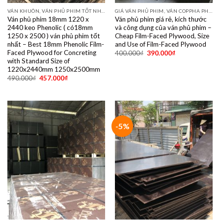
VÁN KHUÔN, VÁN PHỦ PHIM TỐT NHẤT DÙNG 10- 15 LẦN
GIÁ VÁN PHỦ PHIM, VÁN COPPHA PHỦ PHIM GIÁ RẺ
Ván phủ phim 18mm 1220 x
Ván phủ phim giá rẻ, kích thước
2440 keo Phenolic ( có18mm
và công dụng của ván phủ phim –
1250 x 2500 ) ván phủ phim tốt
Cheap Film-Faced Plywood, Size
nhất – Best 18mm Phenolic Film-
and Use of Film-Faced Plywood
Faced Plywood for Concreting
400.000
₫
390.000
₫
with Standard Size of
1220x2440mm 1250x2500mm
490.000
₫
457.000
₫
-5%