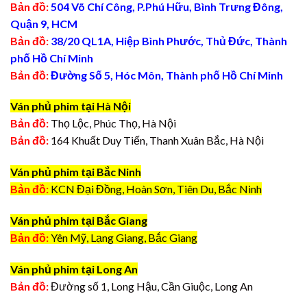
Bản đồ:
504 Võ Chí Công, P.Phú Hữu, Bình Trưng Đông,
Quận 9, HCM
Bản đồ:
38/20 QL1A, Hiệp Bình Phước, Thủ Đức, Thành
phố Hồ Chí Minh
Bản đồ:
Đường Số 5, Hóc Môn, Thành phố Hồ Chí Minh
Ván phủ phim tại Hà Nội
Bản đồ:
Thọ Lộc, Phúc Thọ, Hà Nội
Bản đồ:
164 Khuất Duy Tiến, Thanh Xuân Bắc, Hà Nội
Ván phủ phim tại Bắc Ninh
Bản đồ:
KCN Đại Đồng, Hoàn Sơn, Tiên Du, Bắc Ninh
Ván phủ phim tại Bắc Giang
Bản đồ:
Yên Mỹ, Lạng Giang, Bắc Giang
Ván phủ phim tại Long An
Bản đồ:
Đường số 1, Long Hậu, Cần Giuộc, Long An