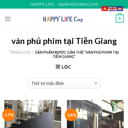
Skip
HAPPY LIFE - VANPHUPHIM.COM
to
content
0
ván phủ phim tại Tiền Giang
TRANG CHỦ
/
SẢN PHẨM ĐƯỢC GẮN THẺ “VÁN PHỦ PHIM TẠI
TIỀN GIANG”
LỌC
-17%
-16%