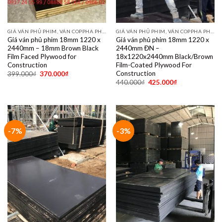
GIÁ VÁN PHỦ PHIM, VÁN COPPHA PHỦ PHIM GIÁ RẺ
GIÁ VÁN PHỦ PHIM, VÁN COPPHA PHỦ PHIM GIÁ RẺ
Giá ván phủ phim 18mm 1220 x
Giá ván phủ phim 18mm 1220 x
2440mm – 18mm Brown Black
2440mm ĐN –
Film Faced Plywood for
18x1220x2440mm Black/Brown
Construction
Film-Coated Plywood For
Construction
399.000
₫
370.000
₫
440.000
₫
425.000
₫
-7%
-3%