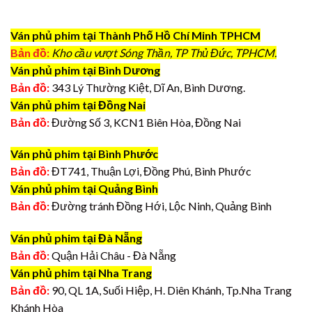
Ván phủ phim tại Thành Phố Hồ Chí Minh TPHCM
Bản đồ:
Kho cầu vượt Sóng Thần, TP Thủ Đức, TPHCM.
Ván phủ phim tại Bình Dương
Bản đồ:
343 Lý Thường Kiệt, Dĩ An, Bình Dương.
Ván phủ phim tại Đồng Nai
Bản đồ:
Đường Số 3, KCN1 Biên Hòa, Đồng Nai
Ván phủ phim tại Bình Phước
Bản đồ:
ĐT741, Thuận Lợi, Đồng Phú, Bình Phước
Ván phủ phim tại Quảng Bình
Bản đồ:
Đường tránh Đồng Hới, Lộc Ninh, Quảng Bình
Ván phủ phim tại Đà Nẵng
Bản đồ:
Quận Hải Châu - Đà Nẵng
Ván phủ phim tại Nha Trang
Bản đồ:
90, QL 1A, Suối Hiệp, H. Diên Khánh, Tp.Nha Trang
Khánh Hòa