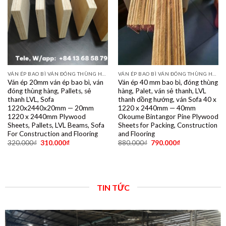
VÁN ÉP BAO BÌ VÁN ĐÓNG THÙNG HÀNG PALET SẺ THANH LVL SOFA VÁN LÓT SÀN GIÁ RẺ
VÁN ÉP BAO BÌ VÁN ĐÓNG THÙNG HÀNG PALET SẺ THANH LVL SOFA VÁN LÓT SÀN GIÁ RẺ
Ván ép 20mm ván ép bao bì, ván
Ván ép 40 mm bao bì, đóng thùng
đóng thùng hàng, Pallets, sẻ
hàng, Palet, ván sẻ thanh, LVL
thanh LVL, Sofa
thanh dồng hướng, ván Sofa 40 x
1220x2440x20mm — 20mm
1220 x 2440mm — 40mm
1220 x 2440mm Plywood
Okoume Bintangor Pine Plywood
Sheets, Pallets, LVL Beams, Sofa
Sheets for Packing, Construction
For Construction and Flooring
and Flooring
320.000
₫
310.000
₫
880.000
₫
790.000
₫
TIN TỨC