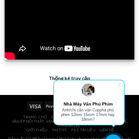
Thống kê truy cập
Nhà Máy Ván Phủ Phim
Anh/chị cần ván Coppha phủ
phim 12mm 15mm 17mm hay
TRANG CHỦ
GIÁ VÁN PHỦ PHIM, VÁN COPPHA
18mm?
VÁN ÉP NỘI THẤT, VÁN ÉP BAO BÌ, VÁN SOFA, PALLETS, VÁN SẺ
THANH LVL
GIỚI THIỆU
TIN TỨC
FILE TÀI LIỆU
LIÊN HỆ