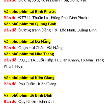
Ván phủ phim tại Bình Phước
Bản đồ:
ĐT741, Thuận Lợi, Đồng Phú, Bình Phước
Ván phủ phim tại Quảng Bình
Bản đồ:
Đường tránh Đồng Hới, Lộc Ninh, Quảng Bình
Ván phủ phim tại Đà Nẵng
Bản đồ:
Quận Hải Châu - Đà Nẵng
Ván phủ phim tại Nha Trang
Bản đồ:
90, QL 1A, Suối Hiệp, H. Diên Khánh, Tp.Nha Trang
Khánh Hòa
Ván phủ phim tại Kiên Giang
Bản đồ:
Phú Quốc - Kiên Giang
Ván phủ phim tại Bình Định
Bản đồ:
Quy Nhơn - Bình Định