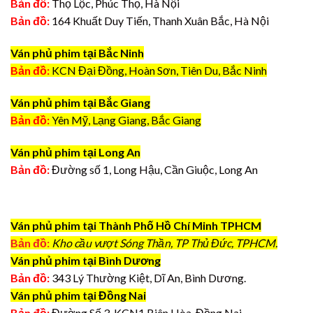
Bản đồ:
Thọ Lộc, Phúc Thọ, Hà Nội
Bản đồ:
164 Khuất Duy Tiến, Thanh Xuân Bắc, Hà Nội
Ván phủ phim tại Bắc Ninh
Bản đồ:
KCN Đại Đồng, Hoàn Sơn, Tiên Du, Bắc Ninh
Ván phủ phim tại Bắc Giang
Bản đồ:
Yên Mỹ, Lạng Giang, Bắc Giang
Ván phủ phim tại Long An
Bản đồ:
Đường số 1, Long Hậu, Cần Giuộc, Long An
Ván phủ phim tại Thành Phố Hồ Chí Minh TPHCM
Bản đồ:
Kho cầu vượt Sóng Thần, TP Thủ Đức, TPHCM.
Ván phủ phim tại Bình Dương
Bản đồ:
343 Lý Thường Kiệt, Dĩ An, Bình Dương.
Ván phủ phim tại Đồng Nai
Bản đồ:
Đường Số 3, KCN1 Biên Hòa, Đồng Nai