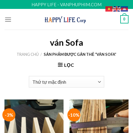
Skip
HAPPY LIFE - VANPHUPHIM.COM
to
content
0
ván Sofa
TRANG CHỦ
/
SẢN PHẨM ĐƯỢC GẮN THẺ “VÁN SOFA”
LỌC
-3%
-10%