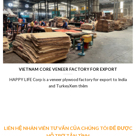
LAMINATED VENEER LUMBER (LVL)
Laminated Wood, LVL Laminated Veneer Lumber, LVL plywood
Vietnam, LVL Timber, Vietnam plywood exportXem thêm
LIÊN HỆ NHÂN VIÊN TƯ VẤN CỦA CHÚNG TÔI ĐỂ ĐƯỢC
HỖ TRỢ TẬN TÌNH