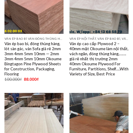
VÁN ÉP BAO BÌ VÁN ĐÓNG THÙNG HÀNG PALET SẺ THANH LVL SOFA VÁN LÓT SÀN GIÁ RẺ
VÁN ÉP NỘI THẤT, VÁN ÉP BAO BÌ, VÁN SOFA, PALLETS, VÁN SẺ THANH LVL
Ván ép bao bì, đóng thùng hàng,
Ván ép cao cấp Plywood 2 –
lót sàn gác, ván Sofa giá rẻ 2mm
40mm mặt Okoume làm nội thất,
3mm 4mm 5mm 10mm — 2mm
vách ngăn, đóng thùng hàng,…….
3mm 4mm 5mm 10mm Okoume
giá rẻ nhất thị trường 2mm
Bingtagon Pine Plywood Sheets
40mm Okoume Plywood For
for Construction, Packaging,
Furniture, Partitions, Shelf….With
Flooring
Variety of Size, Best Price
100.000
₫
88.000
₫