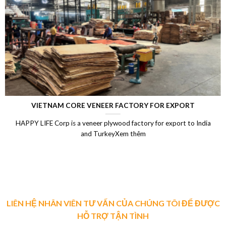
VIETNAM CORE VENEER FACTORY FOR EXPORT
HAPPY LIFE Corp is a veneer plywood factory for export to India
and TurkeyXem thêm
LIÊN HỆ NHÂN VIÊN TƯ VẤN CỦA CHÚNG TÔI ĐỂ ĐƯỢC
HỖ TRỢ TẬN TÌNH