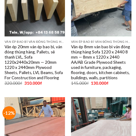
VÁN ÉP BAO BÌ VÁN ĐÓNG THÙNG HÀNG PALET SẺ THANH LVL SOFA VÁN LÓT SÀN GIÁ RẺ
VÁN ÉP BAO BÌ VÁN ĐÓNG THÙNG HÀNG PALET SẺ THANH LVL SOFA VÁN LÓT SÀN GIÁ RẺ
Ván ép 20mm ván ép bao bì, ván
Ván ép 8mm ván bao bì ván đóng
đóng thùng hàng, Pallets, sẻ
thùng hàng Sofa 1220 x 2440 8
thanh LVL, Sofa
mm — 8mm x 1220 x 2440
1220x2440x20mm — 20mm
AA/AB Grade Plywood Sheets
1220 x 2440mm Plywood
used in furniture, packaging,
Sheets, Pallets, LVL Beams, Sofa
flooring, doors, kitchen cabinets,
For Construction and Flooring
buildings, walls, partitions
320.000
₫
310.000
₫
145.000
₫
130.000
₫
-12%