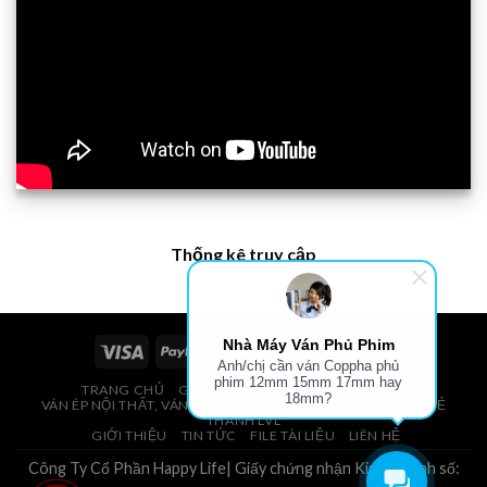
Thống kê truy cập
Nhà Máy Ván Phủ Phim
Anh/chị cần ván Coppha phủ
phim 12mm 15mm 17mm hay
TRANG CHỦ
GIÁ VÁN PHỦ PHIM, VÁN COPPHA
18mm?
VÁN ÉP NỘI THẤT, VÁN ÉP BAO BÌ, VÁN SOFA, PALLETS, VÁN SẺ
THANH LVL
GIỚI THIỆU
TIN TỨC
FILE TÀI LIỆU
LIÊN HỆ
Công Ty Cổ Phần Happy Life| Giấy chứng nhận Kinh Doanh số: