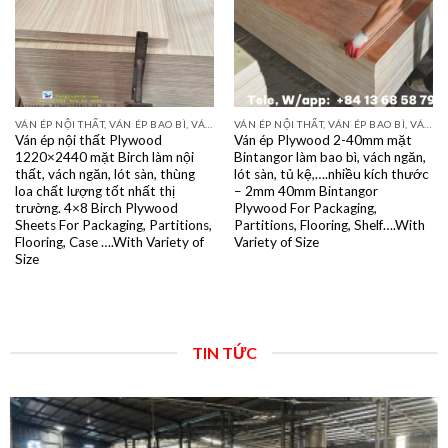
VÁN ÉP NỘI THẤT, VÁN ÉP BAO BÌ, VÁN SOFA, PALLETS, VÁN SẺ THANH LVL
VÁN ÉP NỘI THẤT, VÁN ÉP BAO BÌ, VÁN SOFA, PALLETS, VÁN SẺ THANH LVL
Ván ép nội thất Plywood
Ván ép Plywood 2-40mm mặt
1220×2440 mặt Birch làm nội
Bintangor làm bao bì, vách ngăn,
thất, vách ngăn, lót sàn, thùng
lót sàn, tủ kệ,….nhiều kích thước
loa chất lượng tốt nhất thị
– 2mm 40mm Bintangor
trường. 4×8 Birch Plywood
Plywood For Packaging,
Sheets For Packaging, Partitions,
Partitions, Flooring, Shelf….With
Flooring, Case ….With Variety of
Variety of Size
Size
TIN TỨC