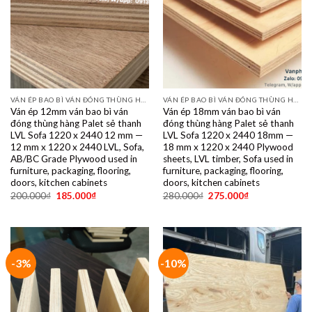
VÁN ÉP BAO BÌ VÁN ĐÓNG THÙNG HÀNG PALET SẺ THANH LVL SOFA VÁN LÓT SÀN GIÁ RẺ
VÁN ÉP BAO BÌ VÁN ĐÓNG THÙNG HÀNG PALET SẺ THANH LVL SOFA VÁN LÓT SÀN GIÁ RẺ
Ván ép 12mm ván bao bì ván
Ván ép 18mm ván bao bì ván
đóng thùng hàng Palet sẻ thanh
đóng thùng hàng Palet sẻ thanh
LVL Sofa 1220 x 2440 12 mm —
LVL Sofa 1220 x 2440 18mm —
12 mm x 1220 x 2440 LVL, Sofa,
18 mm x 1220 x 2440 Plywood
AB/BC Grade Plywood used in
sheets, LVL timber, Sofa used in
furniture, packaging, flooring,
furniture, packaging, flooring,
doors, kitchen cabinets
doors, kitchen cabinets
200.000
₫
185.000
₫
280.000
₫
275.000
₫
-3%
-10%