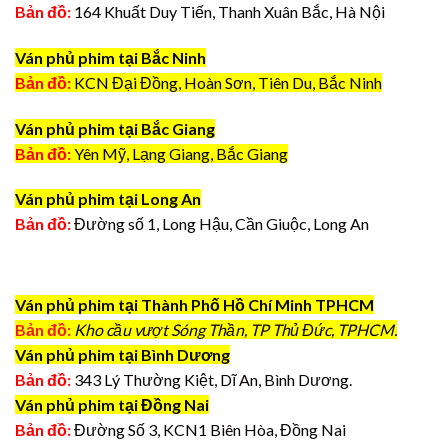
Bản đồ:
164 Khuất Duy Tiến, Thanh Xuân Bắc, Hà Nội
Ván phủ phim tại Bắc Ninh
Bản đồ:
KCN Đại Đồng, Hoàn Sơn, Tiên Du, Bắc Ninh
Ván phủ phim tại Bắc Giang
Bản đồ:
Yên Mỹ, Lạng Giang, Bắc Giang
Ván phủ phim tại Long An
Bản đồ:
Đường số 1, Long Hậu, Cần Giuộc, Long An
Ván phủ phim tại Thành Phố Hồ Chí Minh TPHCM
Bản đồ:
Kho cầu vượt Sóng Thần, TP Thủ Đức, TPHCM.
Ván phủ phim tại Bình Dương
Bản đồ:
343 Lý Thường Kiệt, Dĩ An, Bình Dương.
Ván phủ phim tại Đồng Nai
Bản đồ:
Đường Số 3, KCN1 Biên Hòa, Đồng Nai