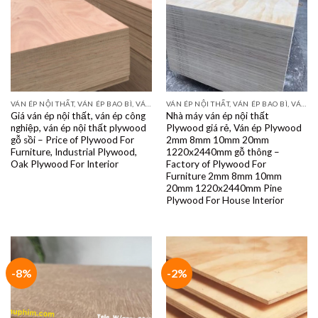
VÁN ÉP NỘI THẤT, VÁN ÉP BAO BÌ, VÁN SOFA, PALLETS, VÁN SẺ THANH LVL
VÁN ÉP NỘI THẤT, VÁN ÉP BAO BÌ, VÁN SOFA, PALLETS, VÁN SẺ THANH LVL
Giá ván ép nội thất, ván ép công
Nhà máy ván ép nội thất
nghiệp, ván ép nội thất plywood
Plywood giá rẻ, Ván ép Plywood
gỗ sồi – Price of Plywood For
2mm 8mm 10mm 20mm
Furniture, Industrial Plywood,
1220x2440mm gỗ thông –
Oak Plywood For Interior
Factory of Plywood For
Furniture 2mm 8mm 10mm
20mm 1220x2440mm Pine
Plywood For House Interior
-8%
-2%