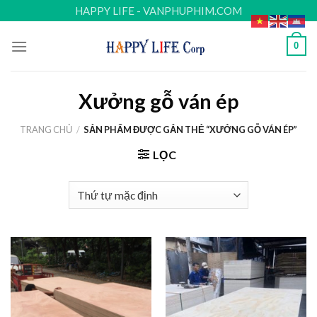
Skip
HAPPY LIFE - VANPHUPHIM.COM
to
content
0
Xưởng gỗ ván ép
TRANG CHỦ
/
SẢN PHẨM ĐƯỢC GẮN THẺ “XƯỞNG GỖ VÁN ÉP”
LỌC