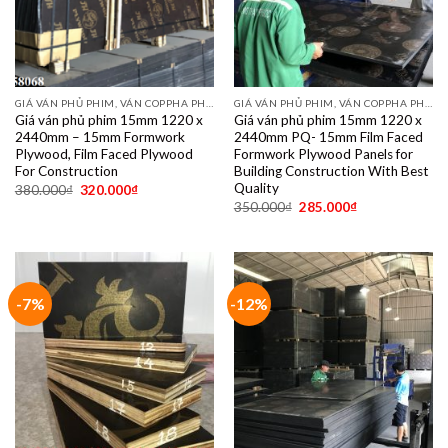
GIÁ VÁN PHỦ PHIM, VÁN COPPHA PHỦ PHIM GIÁ RẺ
GIÁ VÁN PHỦ PHIM, VÁN COPPHA PHỦ PHIM GIÁ RẺ
Giá ván phủ phim 15mm 1220 x
Giá ván phủ phim 15mm 1220 x
2440mm – 15mm Formwork
2440mm PQ- 15mm Film Faced
Plywood, Film Faced Plywood
Formwork Plywood Panels for
For Construction
Building Construction With Best
Quality
380.000
₫
320.000
₫
350.000
₫
285.000
₫
-7%
-12%