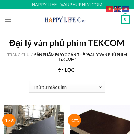
Skip
HAPPY LIFE - VANPHUPHIM.COM
to
content
0
Đại lý ván phủ phim TEKCOM
TRANG CHỦ
/
SẢN PHẨM ĐƯỢC GẮN THẺ “ĐẠI LÝ VÁN PHỦ PHIM
TEKCOM”
LỌC
-17%
-2%