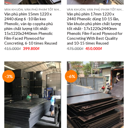
VÁN KHUÔN, VÁN PHỦ PHIM TỐT NHẤT DÙNG 10- 15 LẦN
VÁN KHUÔN, VÁN PHỦ PHIM TỐT NHẤT DÙNG 10- 15 LẦN
Ván phủ phim 15mm 1220 x
Ván phủ phim 17mm 1220 x
2440 dùng 6 -10 lần keo
2440 Phenolic dùng 10-15 lần,
Phenolic, ván ép coppha phủ
Ván khuôn phủ phim chất lượng
phim chất lượng tốt nhất-
tốt nhất- 17x1220x2440mm
15x1220x2440mm Phenolic
Phenolic Film-Faced Plywood for
Film-Faced Plywood for
Concreting With Best Quality
Concreting, 6-10 times Reused
and 10-15 times Reused
415.000
₫
399.800
₫
475.000
₫
450.000
₫
-3%
-6%