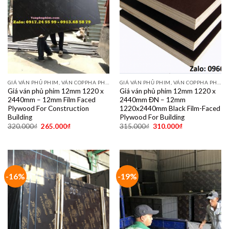
GIÁ VÁN PHỦ PHIM, VÁN COPPHA PHỦ PHIM GIÁ RẺ
GIÁ VÁN PHỦ PHIM, VÁN COPPHA PHỦ PHIM GIÁ RẺ
Giá ván phủ phim 12mm 1220 x
Giá ván phủ phim 12mm 1220 x
2440mm – 12mm Film Faced
2440mm ĐN – 12mm
Plywood For Construction
1220x2440mm Black Film-Faced
Building
Plywood For Building
320.000
₫
265.000
₫
315.000
₫
310.000
₫
-16%
-19%