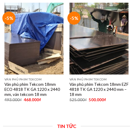
-5%
-5%
VÁN PHỦ PHIM TEKCOM
VÁN PHỦ PHIM TEKCOM
Ván phủ phim Tekcom 18mm
Ván phủ phim Tekcom 18mm EZF
ECO 4818 TK GA 1220 x 2440
4818 TK GA 1220 x 2440 mm –
mm, ván tekcom 18 mm
18 mm
493.000
₫
468.000
₫
525.000
₫
500.000
₫
TIN TỨC