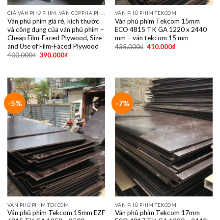
GIÁ VÁN PHỦ PHIM, VÁN COPPHA PHỦ PHIM GIÁ RẺ
VÁN PHỦ PHIM TEKCOM
Ván phủ phim giá rẻ, kích thước
Ván phủ phim Tekcom 15mm
và công dụng của ván phủ phim –
ECO 4815 TK GA 1220 x 2440
Cheap Film-Faced Plywood, Size
mm – ván tekcom 15 mm
and Use of Film-Faced Plywood
435.000
₫
410.000
₫
400.000
₫
390.000
₫
-5%
-7%
VÁN PHỦ PHIM TEKCOM
VÁN PHỦ PHIM TEKCOM
Ván phủ phim Tekcom 15mm EZF
Ván phủ phim Tekcom 17mm