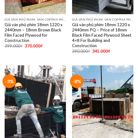
GIÁ VÁN PHỦ PHIM, VÁN COPPHA PHỦ PHIM GIÁ RẺ
GIÁ VÁN PHỦ PHIM, VÁN COPPHA PHỦ PHIM GIÁ RẺ
Giá ván phủ phim 18mm 1220 x
Giá ván phủ phim 18mm 1220 x
2440mm – 18mm Brown Black
2440mm PQ – Price of 18mm
Film Faced Plywood for
Black Film Faced Plywood Sheet
Construction
4×8 For Building and
Construction
399.000
₫
370.000
₫
390.000
₫
345.000
₫
-3%
-8%