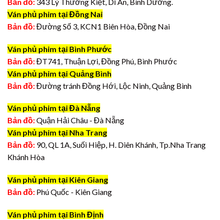
Bản đồ:
343 Lý Thường Kiệt, Dĩ An, Bình Dương.
Ván phủ phim tại Đồng Nai
Bản đồ:
Đường Số 3, KCN1 Biên Hòa, Đồng Nai
Ván phủ phim tại Bình Phước
Bản đồ:
ĐT741, Thuận Lợi, Đồng Phú, Bình Phước
Ván phủ phim tại Quảng Bình
Bản đồ:
Đường tránh Đồng Hới, Lộc Ninh, Quảng Bình
Ván phủ phim tại Đà Nẵng
Bản đồ:
Quận Hải Châu - Đà Nẵng
Ván phủ phim tại Nha Trang
Bản đồ:
90, QL 1A, Suối Hiệp, H. Diên Khánh, Tp.Nha Trang
Khánh Hòa
Ván phủ phim tại Kiên Giang
Bản đồ:
Phú Quốc - Kiên Giang
Ván phủ phim tại Bình Định