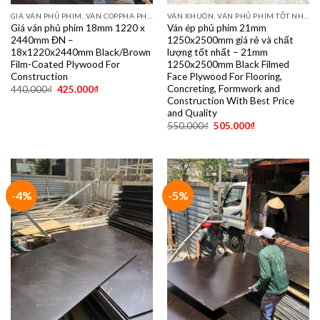
GIÁ VÁN PHỦ PHIM, VÁN COPPHA PHỦ PHIM GIÁ RẺ
VÁN KHUÔN, VÁN PHỦ PHIM TỐT NHẤT DÙNG 10- 15 LẦN
Giá ván phủ phim 18mm 1220 x
Ván ép phủ phim 21mm
2440mm ĐN –
1250x2500mm giá rẻ và chất
18x1220x2440mm Black/Brown
lượng tốt nhất – 21mm
Film-Coated Plywood For
1250x2500mm Black Filmed
Construction
Face Plywood For Flooring,
Concreting, Formwork and
440.000
₫
425.000
₫
Construction With Best Price
and Quality
550.000
₫
505.000
₫
-4%
-5%