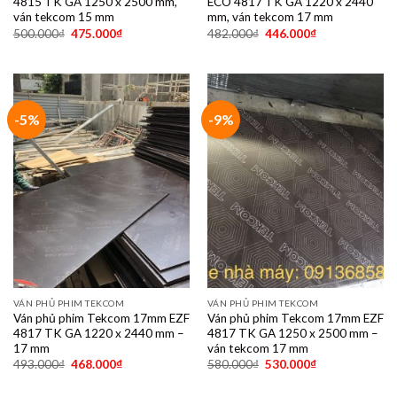
4815 TK GA 1250 x 2500 mm,
ECO 4817 TK GA 1220 x 2440
ván tekcom 15 mm
mm, ván tekcom 17 mm
500.000
₫
475.000
₫
482.000
₫
446.000
₫
-5%
-9%
VÁN PHỦ PHIM TEKCOM
VÁN PHỦ PHIM TEKCOM
Ván phủ phim Tekcom 17mm EZF
Ván phủ phim Tekcom 17mm EZF
4817 TK GA 1220 x 2440 mm –
4817 TK GA 1250 x 2500 mm –
17 mm
ván tekcom 17 mm
493.000
₫
468.000
₫
580.000
₫
530.000
₫