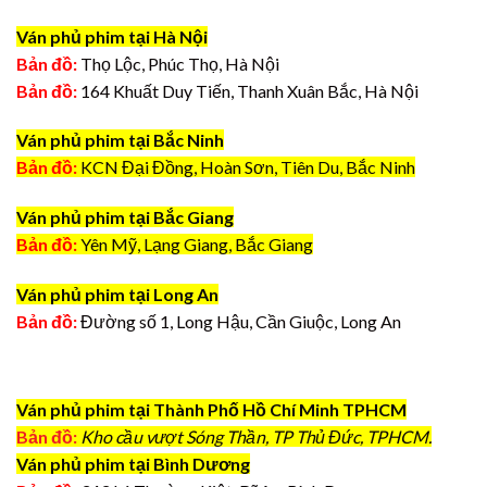
Ván phủ phim tại Hà Nội
Bản đồ:
Thọ Lộc, Phúc Thọ, Hà Nội
Bản đồ:
164 Khuất Duy Tiến, Thanh Xuân Bắc, Hà Nội
Ván phủ phim tại Bắc Ninh
Bản đồ:
KCN Đại Đồng, Hoàn Sơn, Tiên Du, Bắc Ninh
Ván phủ phim tại Bắc Giang
Bản đồ:
Yên Mỹ, Lạng Giang, Bắc Giang
Ván phủ phim tại Long An
Bản đồ:
Đường số 1, Long Hậu, Cần Giuộc, Long An
Ván phủ phim tại Thành Phố Hồ Chí Minh TPHCM
Bản đồ:
Kho cầu vượt Sóng Thần, TP Thủ Đức, TPHCM.
Ván phủ phim tại Bình Dương