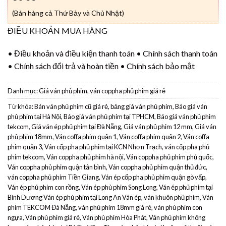
(Bán hàng cả Thứ Bảy và Chủ Nhật)
ĐIỀU KHOẢN MUA HÀNG
•
Điều khoản và điều kiện thanh toán
•
Chính sách thanh toán
•
Chính sách đổi trả và hoàn tiền
•
Chính sách bảo mật
Danh mục:
Giá ván phủ phim, ván coppha phủ phim giá rẻ
Từ khóa:
Bán ván phủ phim cũ giá rẻ
,
bảng giá ván phủ phim
,
Báo giá ván
phủ phim tại Hà Nội
,
Báo giá ván phủ phim tại TPHCM
,
Báo giá ván phủ phim
tekcom
,
Giá ván ép phủ phim tại Đà Nẵng
,
Giá ván phủ phim 12 mm
,
Giá ván
phủ phim 18mm
,
Ván coffa phim quận 1
,
Ván coffa phim quận 2
,
Ván coffa
phim quận 3
,
Ván cốp pha phủ phim tại KCN Nhơn Trạch
,
ván cốp pha phủ
phim tekcom
,
Ván coppha phủ phim hà nội
,
Ván coppha phủ phim phú quốc
,
Ván coppha phủ phim quận tân bình
,
Ván coppha phủ phim quận thủ đức
,
ván coppha phủ phim Tiền Giang
,
Ván ép cốp pha phủ phim quận gò vấp
,
Ván ép phủ phim con rồng
,
Ván ép phủ phim Song Long
,
Ván ép phủ phim tại
Bình Dương Ván ép phủ phim tại Long An Ván ép
,
ván khuôn phủ phim
,
Ván
phim TEKCOM Đà Nẵng
,
ván phủ phim 18mm giá rẻ
,
ván phủ phim con
ngựa
,
Ván phủ phim giá rẻ
,
Ván phủ phim Hòa Phát
,
Ván phủ phim không