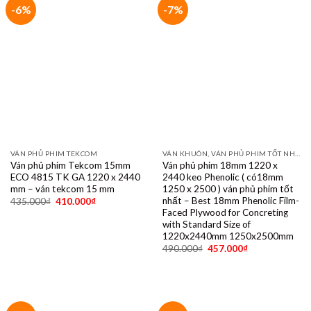
VÁN NỘI THẤT PHỦ VENEER, MELAMINE, LAMINATE, PLYWOOD BINTANGOR, PITAGO, OKUME, BIRCH, POPLAR, SỒI, ÓC CHÓ, THÔNG, XOAN ĐÀO....
-5%
-7%
Ván nội thất Plywood 12mm,
kích cỡ 4×8 mặt okoume,
bintango, thông – 12mm 4×8
plywood sheets, okoume
bintangor pine-faced commercial
plywood, cheap price sheet for
foreign market
365.000
₫
339.000
₫