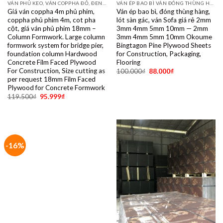
VÁN PHỦ KEO, VÁN COPPHA ĐỎ, ĐEN, VÀNG
VÁN ÉP BAO BÌ VÁN ĐÓNG THÙNG HÀNG PALET SẺ THANH LVL SOFA VÁN LÓT SÀN GIÁ RẺ
Giá ván coppha 4m phủ phim,
Ván ép bao bì, đóng thùng hàng,
coppha phủ phim 4m, cot pha
lót sàn gác, ván Sofa giá rẻ 2mm
cột, giá ván phủ phim 18mm –
3mm 4mm 5mm 10mm — 2mm
Column Formwork. Large column
3mm 4mm 5mm 10mm Okoume
formwork system for bridge pier,
Bingtagon Pine Plywood Sheets
foundation column Hardwood
for Construction, Packaging,
Concrete Film Faced Plywood
Flooring
For Construction, Size cutting as
100.000
₫
88.000
₫
per request 18mm Film Faced
Plywood for Concrete Formwork
119.500
₫
95.999
₫
-16%