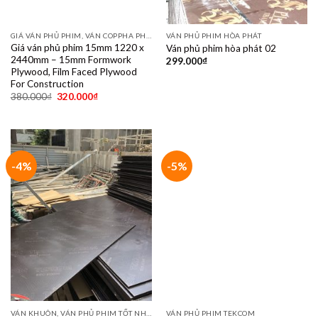
GIÁ VÁN PHỦ PHIM, VÁN COPPHA PHỦ PHIM GIÁ RẺ
VÁN PHỦ PHIM HÒA PHÁT
Giá ván phủ phim 15mm 1220 x
Ván phủ phim hòa phát 02
2440mm – 15mm Formwork
299.000
₫
Plywood, Film Faced Plywood
For Construction
380.000
₫
320.000
₫
-4%
-5%
VÁN KHUÔN, VÁN PHỦ PHIM TỐT NHẤT DÙNG 10- 15 LẦN
VÁN PHỦ PHIM TEKCOM