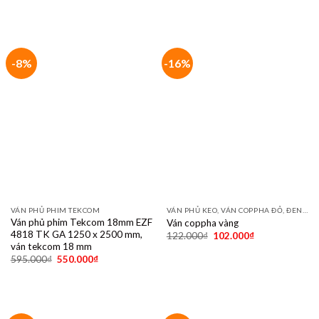
Ván coppha vàng
122.000
₫
102.000
₫
VÁN KHUÔN, VÁN PHỦ PHIM TỐT NHẤT DÙNG 10- 15 LẦN
-6%
-7%
Ván phủ phim 18mm 1220 x
2440 keo Phenolic ( có18mm
1250 x 2500 ) ván phủ phim tốt
nhất – Best 18mm Phenolic Film-
Faced Plywood for Concreting
with Standard Size of
1220x2440mm 1250x2500mm
490.000
₫
457.000
₫
VÁN PHỦ PHIM TEKCOM
Ván phủ phim Tekcom 15mm
ECO 4815 TK GA 1220 x 2440
mm – ván tekcom 15 mm
435.000
₫
410.000
₫