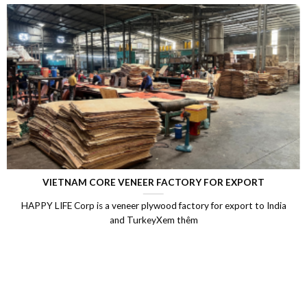
and 10-15 times Reused
475.000
₫
450.000
₫
TIN TỨC
LAMINATED VENEER LUMBER (LVL)
Laminated Wood, LVL Laminated Veneer Lumber, LVL plywood
Vietnam, LVL Timber, Vietnam plywood exportXem thêm