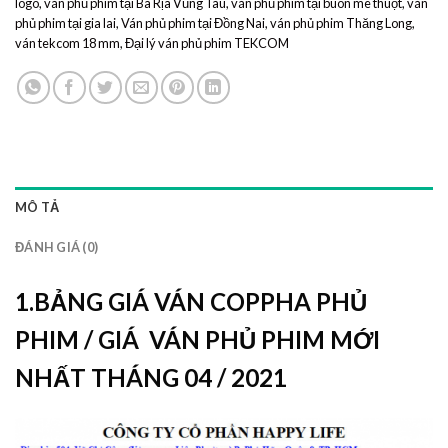
logo
,
ván phủ phim tại Bà Rịa Vũng Tàu
,
ván phủ phim tại buôn mê thuột
,
ván
phủ phim tại gia lai
,
Ván phủ phim tại Đồng Nai
,
ván phủ phim Thăng Long
,
ván tekcom 18 mm
,
Đại lý ván phủ phim TEKCOM
MÔ TẢ
ĐÁNH GIÁ (0)
1.BẢNG GIÁ VÁN COPPHA PHỦ
PHIM / GIÁ VÁN PHỦ PHIM MỚI
NHẤT THÁNG 04 / 2021