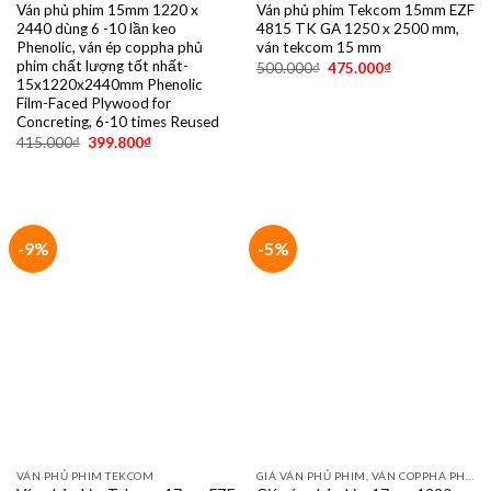
Ván phủ phim 15mm 1220 x
Ván phủ phim Tekcom 15mm EZF
2440 dùng 6 -10 lần keo
4815 TK GA 1250 x 2500 mm,
Phenolic, ván ép coppha phủ
ván tekcom 15 mm
phim chất lượng tốt nhất-
500.000
₫
475.000
₫
15x1220x2440mm Phenolic
Film-Faced Plywood for
Concreting, 6-10 times Reused
415.000
₫
399.800
₫
-9%
-5%
VÁN PHỦ PHIM TEKCOM
GIÁ VÁN PHỦ PHIM, VÁN COPPHA PHỦ PHIM GIÁ RẺ