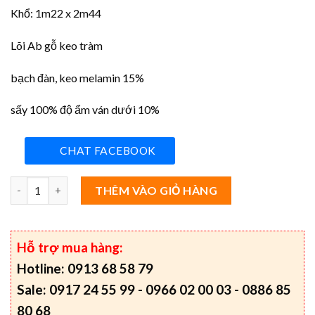
Khổ: 1m22 x 2m44
Lõi Ab gỗ keo tràm
bạch đàn, keo melamin 15%
sấy 100% độ ẩm ván dưới 10%
CHAT FACEBOOK
Giá ván phủ phim 18mm 1220 x 2440mm PQ - Price of 18mm Black
THÊM VÀO GIỎ HÀNG
Hỗ trợ mua hàng:
Hotline: 0913 68 58 79
Sale: 0917 24 55 99 - 0966 02 00 03 - 0886 85
80 68