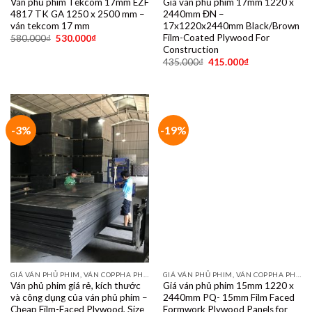
Ván phủ phim Tekcom 17mm EZF
Giá ván phủ phim 17mm 1220 x
4817 TK GA 1250 x 2500 mm –
2440mm ĐN –
ván tekcom 17 mm
17x1220x2440mm Black/Brown
Film-Coated Plywood For
580.000
₫
530.000
₫
Construction
435.000
₫
415.000
₫
-3%
-19%
GIÁ VÁN PHỦ PHIM, VÁN COPPHA PHỦ PHIM GIÁ RẺ
GIÁ VÁN PHỦ PHIM, VÁN COPPHA PHỦ PHIM GIÁ RẺ
Ván phủ phim giá rẻ, kích thước
Giá ván phủ phim 15mm 1220 x
và công dụng của ván phủ phim –
2440mm PQ- 15mm Film Faced
Cheap Film-Faced Plywood, Size
Formwork Plywood Panels for