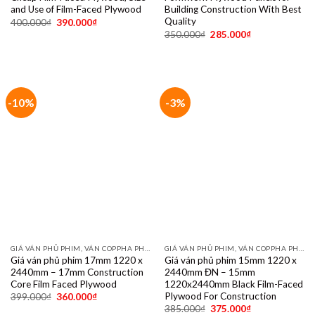
and Use of Film-Faced Plywood
Building Construction With Best
Quality
400.000
₫
390.000
₫
350.000
₫
285.000
₫
-10%
-3%
GIÁ VÁN PHỦ PHIM, VÁN COPPHA PHỦ PHIM GIÁ RẺ
GIÁ VÁN PHỦ PHIM, VÁN COPPHA PHỦ PHIM GIÁ RẺ
Giá ván phủ phim 17mm 1220 x
Giá ván phủ phim 15mm 1220 x
2440mm – 17mm Construction
2440mm ĐN – 15mm
Core Film Faced Plywood
1220x2440mm Black Film-Faced
Plywood For Construction
399.000
₫
360.000
₫
385.000
₫
375.000
₫
VÁN PHỦ PHIM TEKCOM
-8%
-16%
Ván phủ phim Tekcom 18mm EZF
4818 TK GA 1250 x 2500 mm,
ván tekcom 18 mm
595.000
₫
550.000
₫
VÁN PHỦ KEO, VÁN COPPHA ĐỎ, ĐEN, VÀNG