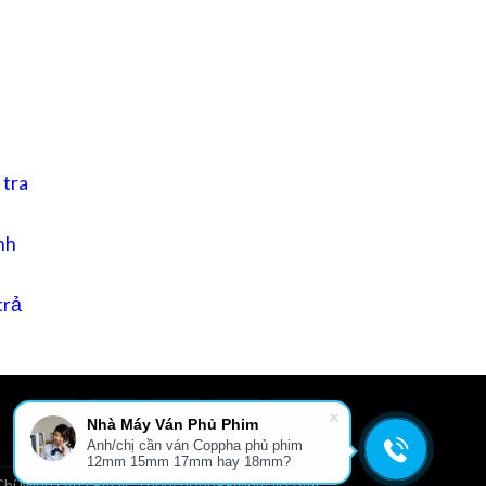
 tra
nh
trả
Nhà Máy Ván Phủ Phim
Anh/chị cần ván Coppha phủ phim
L
GIỚI THIỆU
TIN TỨC
FILE TÀI LIỆU
LIÊN HỆ
12mm 15mm 17mm hay 18mm?
hí Minh cấp.| Email: Thepcuong99@gmail.com|