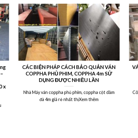
ong
CÁC BIỆN PHÁP CÁCH BẢO QUẢN VÁN
VÁ
 –
COPPHA PHỦ PHIM, COPPHA 4m SỬ
DỤNG ĐƯỢC NHIỀU LẦN
 x
Nhà Máy ván coppha phủ phim, coppha cột dầm
Cô
đà 4m giá rẻ nhất thịXem thêm
u