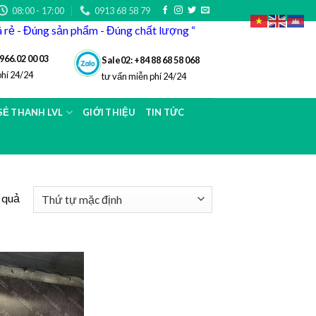
08:00 - 17:00
0913 68 58 79
iá rẻ - Đúng sản phẩm - Đúng chất lượng “
966.02 00 03
Sale02: +84 88 68 58 068
phí 24/24
tư vấn miễn phí 24/24
 SẺ THANH LVL
GIỚI THIỆU
TIN TỨC
t quả