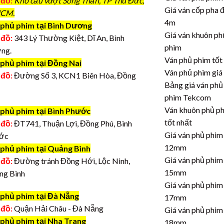
 đồ:
Kho cầu vượt Sóng Thần, TP Thủ Đức,
Giá ván cốp pha 
CM.
4m
phủ phim tại Bình Dương
Giá ván khuôn ph
 đồ:
343 Lý Thường Kiệt, Dĩ An, Bình
phim
ng.
Ván phủ phim tốt
 phủ phim tại Đồng Nai
Ván phủ phim giá
 đồ:
Đường Số 3, KCN1 Biên Hòa, Đồng
Bảng giá ván phủ
phim Tekcom
Ván khuôn phủ p
 phủ phim tại Bình Phước
tốt nhất
 đồ:
ĐT741, Thuận Lợi, Đồng Phú, Bình
Giá ván phủ phim
ớc
12mm
 phủ phim tại Quảng Bình
Giá ván phủ phim
 đồ:
Đường tránh Đồng Hới, Lộc Ninh,
15mm
ng Bình
Giá ván phủ phim
 phủ phim tại Đà Nẵng
17mm
 đồ:
Quận Hải Châu - Đà Nẵng
Giá ván phủ phim
 phủ phim tại Nha Trang
18mm