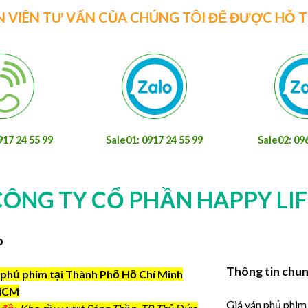
N VIÊN TƯ VẤN CỦA CHÚNG TÔI ĐỂ ĐƯỢC HỖ 
917 24 55 99
Sale01: 0917 24 55 99
Sale02: 09
CÔNG TY CỔ PHẦN HAPPY LIF
o
Thông tin chu
phủ phim tại Thành Phố Hồ Chí Minh
HCM
Giá ván phủ phim