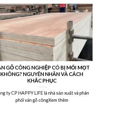
N GỖ CÔNG NGHIỆP CÓ BỊ MỐI MỌT
Nên chọn vá
KHÔNG? NGUYÊN NHÂN VÀ CÁCH
hay ván MDF l
KHẮC PHỤC
ng ty CP HAPPY LIFE là nhà sản xuất và phân
Công ty CP HAP
phối ván gỗ côngXem thêm
phân 