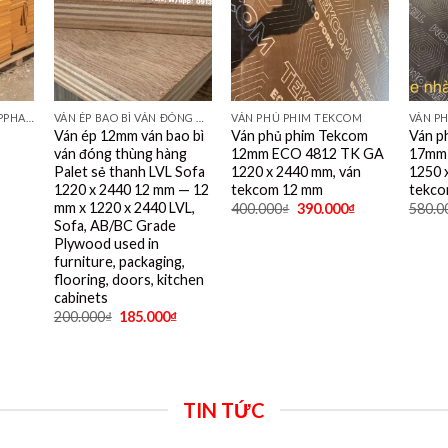
VÁN PHỦ KEO, VÁN COPPHA ĐỎ, ĐEN, VÀNG
VÁN ÉP BAO BÌ VÁN ĐÓNG THÙNG HÀNG PALET SẺ THANH LVL SOFA VÁN LÓT SÀN GIÁ RẺ
VÁN PHỦ PHIM TEKCOM
VÁN P
Ván ép 12mm ván bao bì
Ván phủ phim Tekcom
Ván p
ván đóng thùng hàng
12mm ECO 4812 TK GA
17mm 
Palet sẻ thanh LVL Sofa
1220 x 2440 mm, ván
1250 
1220 x 2440 12 mm — 12
tekcom 12 mm
tekco
mm x 1220 x 2440 LVL,
400.000
₫
390.000
₫
580.0
Sofa, AB/BC Grade
Plywood used in
furniture, packaging,
flooring, doors, kitchen
cabinets
200.000
₫
185.000
₫
TIN TỨC