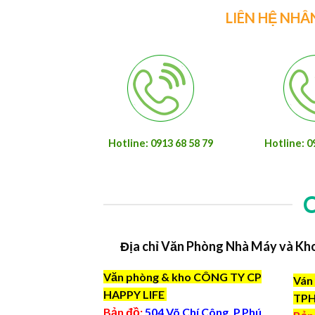
LIÊN HỆ NHÂ
Hotline: 0913 68 58 79
Hotline: 0
Địa chỉ Văn Phòng Nhà Máy và Kh
Văn phòng & kho CÔNG TY CP
Ván 
HAPPY LIFE
TP
Bản đồ:
504 Võ Chí Công, P.Phú