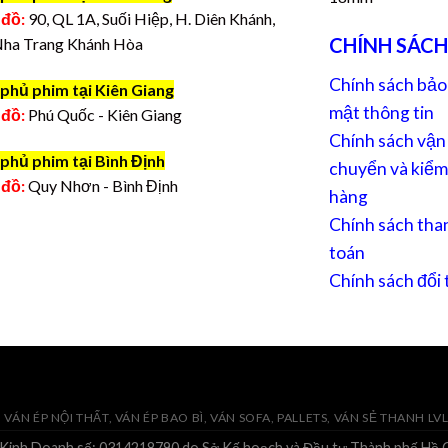
 đồ:
90, QL 1A, Suối Hiệp, H. Diên Khánh,
CHÍNH SÁCH
Nha Trang Khánh Hòa
Chính sách bảo
phủ phim tại Kiên Giang
mật thông tin
 đồ:
Phú Quốc - Kiên Giang
Chính sách vận
phủ phim tại Bình Định
chuyển và kiểm
 đồ:
Quy Nhơn - Bình Định
hàng
Chính sách tha
toán
Chính sách đổi 
VÁN ÉP NỘI THẤT, VÁN ÉP BAO BÌ, VÁN SOFA, PALLETS, VÁN SẺ THANH LV
 Kinh Doanh số: 0314218790 do Sở Kế hoạch và Đầu tư Thành phố Hồ C