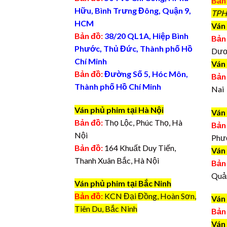
Bản
Hữu, Bình Trưng Đông, Quận 9,
TPH
HCM
Ván 
Bản đồ:
38/20 QL1A, Hiệp Bình
Bản
Phước, Thủ Đức, Thành phố Hồ
Dươ
Chí Minh
Ván
Bản đồ:
Đường Số 5, Hóc Môn,
Bản
Thành phố Hồ Chí Minh
Nai
Ván phủ phim tại Hà Nội
Ván
Bản đồ:
Thọ Lộc, Phúc Thọ, Hà
Bản
Nội
Phư
Bản đồ:
164 Khuất Duy Tiến,
Ván
Thanh Xuân Bắc, Hà Nội
Bản
Quả
Ván phủ phim tại Bắc Ninh
Bản đồ:
KCN Đại Đồng, Hoàn Sơn,
Ván
Tiên Du, Bắc Ninh
Bản
Ván