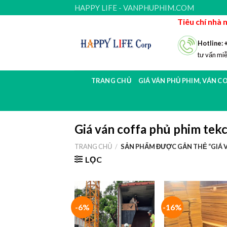
Skip
HAPPY LIFE - VANPHUPHIM.COM
to
Tiêu chí nhà 
content
Hotline: 
tư vấn miễ
TRANG CHỦ
GIÁ VÁN PHỦ PHIM, VÁN C
Giá ván coffa phủ phim te
TRANG CHỦ
/
SẢN PHẨM ĐƯỢC GẮN THẺ “GIÁ 
LỌC
-6%
-16%