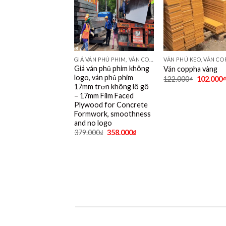
GIÁ VÁN PHỦ PHIM, VÁN COPPHA PHỦ PHIM GIÁ RẺ
Giá ván phủ phim không
Ván coppha vàng
logo, ván phủ phim
122.000
₫
102.000
₫
17mm trơn không lô gô
– 17mm Film Faced
Plywood for Concrete
Formwork, smoothness
and no logo
379.000
₫
358.000
₫