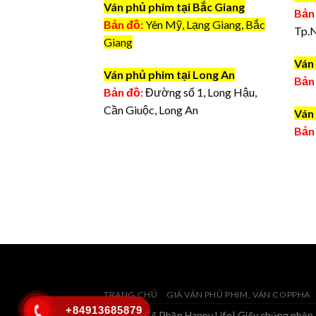
Ván phủ phim tại Bắc Giang
Bản
Bản đồ:
Yên Mỹ, Lạng Giang, Bắc
Tp.
Giang
Ván 
Ván phủ phim tại Long An
Bản
Bản đồ:
Đường số 1, Long Hậu,
Cần Giuộc, Long An
Ván 
Bản
TRANG CHỦ
GIÁ VÁN PHỦ PHIM, VÁN COPPHA
+84913685879
Công Ty Cổ Phần Happy Life| Giấy chứng nhận