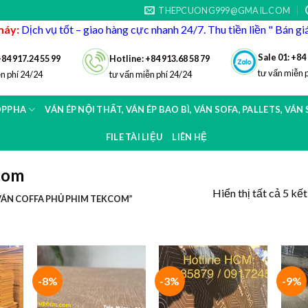
THEPCUONG999@GMAIL.COM
máy:
Dịch vụ tốt – giao hàng cực nhanh 24/7. Thu tiền liền " Bán g
Sale 01: +84
+84 917.24 55 99
Hotline: +84 913.68 58 79
tư vấn miễn 
n phí 24/24
tư vấn miễn phí 24/24
OPPHA
VÁN ÉP NỘI THẤT, VÁN ÉP BAO BÌ, VÁN SOFA, PALLETS, VÁN
FILE TÀI LIỆU
LIÊN HỆ
kcom
Hiển thị tất cả 5 kế
VÁN COFFA PHỦ PHIM TEKCOM”
-8%
-3%
-9%