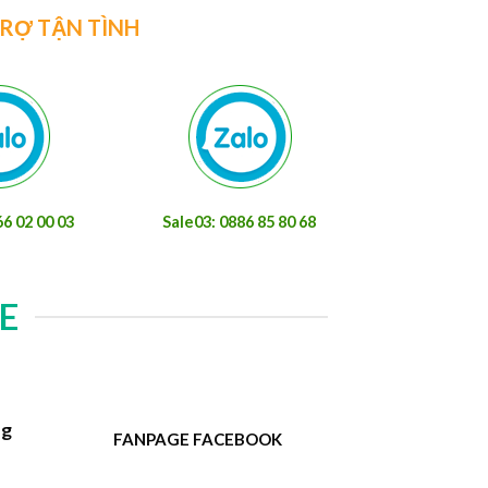
TRỢ TẬN TÌNH
66 02 00 03
Sale03: 0886 85 80 68
E
ng
FANPAGE FACEBOOK