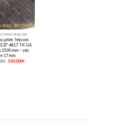
HỦ PHIM TEKCOM
hủ phim Tekcom
EZF 4817 TK GA
x 2500 mm – ván
m 17 mm
00
₫
530.000
₫