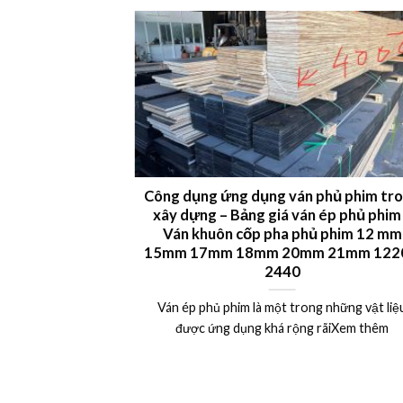
 LVL plywood
Công dụng ứng dụng ván phủ phim tr
xây dựng – Bảng giá ván ép phủ phim
uất khẩu Châu Âu,
Ván khuôn cốp pha phủ phim 12 mm
15mm 17mm 18mm 20mm 21mm 1220
Xem thêm
2440
Ván ép phủ phim là một trong những vật liệ
được ứng dụng khá rộng rãiXem thêm