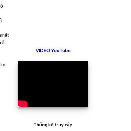
đỏ
ủ
 nhất
 rẻ
VIDEO YouTube
him
Thống kê truy cập