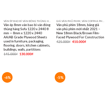
VÁN ÉP BAO BÌ VÁN ĐÓNG THÙNG HÀNG PALET SẺ THANH LVL SOFA VÁN LÓT SÀN GIÁ RẺ
GIÁ VÁN PHỦ PHIM, VÁN COPPHA PHỦ PHIM GIÁ RẺ
Ván ép 8mm ván bao bì ván đóng
Ván phủ phim 18mm, bảng giá
thùng hàng Sofa 1220 x 2440 8
ván phủ phim mới nhất 2021 –
mm — 8mm x 1220 x 2440
New 18mm Black/Brown Film-
AA/AB Grade Plywood Sheets
Faced Plywood For Construction
used in furniture, packaging,
425.000
₫
410.000
₫
flooring, doors, kitchen cabinets,
buildings, walls, partitions
145.000
₫
130.000
₫
-6%
-5%