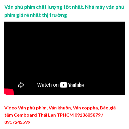
Ván phủ phim chất lượng tốt nhất. Nhà máy ván phủ
phim giá rẻ nhất thị trường
Video Ván phủ phim, Ván khuôn, Ván coppha, Báo giá
tấm Cemboard Thái Lan TPHCM 0913685879 /
0917245599