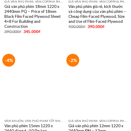
GIÁ VÁN PHỦ PHIM, VÁN COPPHA PHỦ PHIM GIÁ RẺ
GIÁ VÁN PHỦ PHIM, VÁN COPPHA PHỦ PHIM GIÁ RẺ
Giá ván phủ phim 18mm 1220 x
Ván phủ phim giá rẻ, kích thước
2440mm PQ – Price of 18mm
và công dụng của ván phủ phim –
Black Film Faced Plywood Sheet
Cheap Film-Faced Plywood, Size
4×8 For Building and
and Use of Film-Faced Plywood
Construction
400.000
₫
390.000
₫
390.000
₫
345.000
₫
-4%
-2%
VÁN KHUÔN, VÁN PHỦ PHIM TỐT NHẤT DÙNG 10- 15 LẦN
GIÁ VÁN PHỦ PHIM, VÁN COPPHA PHỦ PHIM GIÁ RẺ
Ván phủ phim 15mm 1220 x
Giá ván phủ phim 12mm 1220 x
2440 dùng 6 -10 lần keo
2440mm ĐN – 12mm