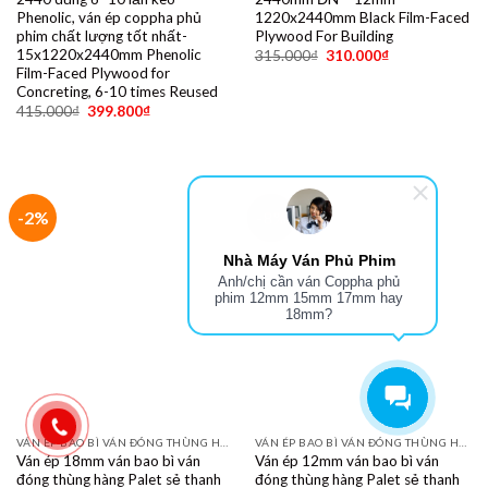
Phenolic, ván ép coppha phủ
1220x2440mm Black Film-Faced
phim chất lượng tốt nhất-
Plywood For Building
15x1220x2440mm Phenolic
315.000
₫
310.000
₫
Film-Faced Plywood for
Concreting, 6-10 times Reused
415.000
₫
399.800
₫
-2%
-8%
VÁN ÉP BAO BÌ VÁN ĐÓNG THÙNG HÀNG PALET SẺ THANH LVL SOFA VÁN LÓT SÀN GIÁ RẺ
Ván ép 12mm ván bao bì ván
Nhà Máy Ván Phủ Phim
đóng thùng hàng Palet sẻ thanh
Anh/chị cần ván Coppha phủ
LVL Sofa 1220 x 2440 12 mm —
phim 12mm 15mm 17mm hay
12 mm x 1220 x 2440 LVL, Sofa,
18mm?
AB/BC Grade Plywood used in
furniture, packaging, flooring,
doors, kitchen cabinets
200.000
₫
185.000
₫
VÁN ÉP BAO BÌ VÁN ĐÓNG THÙNG HÀNG PALET SẺ THANH LVL SOFA VÁN LÓT SÀN GIÁ RẺ
Ván ép 18mm ván bao bì ván
đóng thùng hàng Palet sẻ thanh