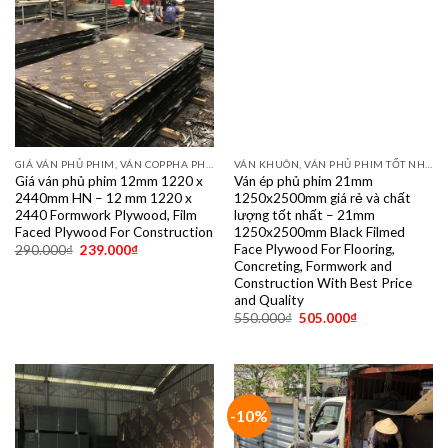
GIÁ VÁN PHỦ PHIM, VÁN COPPHA PHỦ PHIM GIÁ RẺ
VÁN KHUÔN, VÁN PHỦ PHIM TỐT NHẤT DÙNG 10- 15 LẦN
Giá ván phủ phim 12mm 1220 x
Ván ép phủ phim 21mm
2440mm HN – 12 mm 1220 x
1250x2500mm giá rẻ và chất
2440 Formwork Plywood, Film
lượng tốt nhất – 21mm
Faced Plywood For Construction
1250x2500mm Black Filmed
Face Plywood For Flooring,
290.000
₫
239.000
₫
Concreting, Formwork and
Construction With Best Price
and Quality
550.000
₫
505.000
₫
-10%