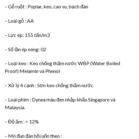
– Gỗ ruột : Poplar, keo, cao su, bạch đàn
– Loại gỗ : AA
– Lực ép: 155 tấn/m3
– Số lần ép nóng: 02
– Loại keo : Keo chống thấm nước WBP (Water Boiled
Proof) Melamin và Phenol
– Xử lý 4 cạnh : Sơn keo chống thấm nước
– Loại phim : Dynea màu đen nhập khẩu Singapore và
Malaysia.
– Độ ẩm : < 12%
– Mô đun đàn hồi uốn theo :