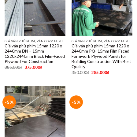
GIÁ VÁN PHỦ PHIM, VÁN COPPHA PHỦ PHIM GIÁ RẺ
GIÁ VÁN PHỦ PHIM, VÁN COPPHA PHỦ PHIM GIÁ RẺ
Giá ván phủ phim 15mm 1220 x
Giá ván phủ phim 15mm 1220 x
2440mm ĐN – 15mm
2440mm PQ- 15mm Film Faced
1220x2440mm Black Film-Faced
Formwork Plywood Panels for
Plywood For Construction
Building Construction With Best
Quality
385.000
₫
375.000
₫
350.000
₫
285.000
₫
-5%
-5%