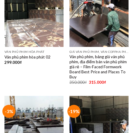
VÁN PHỦ PHIM HÒA PHÁT
GIÁ VÁN PHỦ PHIM, VÁN COPPHA PHỦ PHIM GIÁ RẺ
Ván phủ phim, bảng giá ván phủ
Ván phủ phim hòa phát 02
phim, địa điểm bán ván phủ phim
299.000
₫
giá rẻ – Film-Faced Formwork
Board Best Price and Places To
Buy
350.000
₫
315.000
₫
-3%
-19%