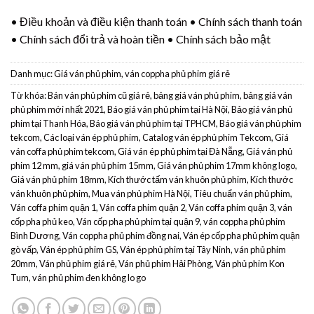
•
Điều khoản và điều kiện thanh toán
•
Chính sách thanh toán
•
Chính sách đổi trả và hoàn tiền
•
Chính sách bảo mật
Danh mục:
Giá ván phủ phim, ván coppha phủ phim giá rẻ
Từ khóa:
Bán ván phủ phim cũ giá rẻ
,
bảng giá ván phủ phim
,
bảng giá ván
phủ phim mới nhất 2021
,
Báo giá ván phủ phim tại Hà Nội
,
Bảo giá ván phủ
phim tại Thanh Hóa
,
Báo giá ván phủ phim tại TPHCM
,
Báo giá ván phủ phim
tekcom
,
Các loại ván ép phủ phim
,
Catalog ván ép phủ phim Tekcom
,
Giá
ván coffa phủ phim tekcom
,
Giá ván ép phủ phim tại Đà Nẵng
,
Giá ván phủ
phim 12 mm
,
giá ván phủ phim 15mm
,
Giá ván phủ phim 17mm không logo
,
Giá ván phủ phim 18mm
,
Kích thước tấm ván khuôn phủ phim
,
Kích thước
ván khuôn phủ phim
,
Mua ván phủ phim Hà Nội
,
Tiêu chuẩn ván phủ phim
,
Ván coffa phim quận 1
,
Ván coffa phim quận 2
,
Ván coffa phim quận 3
,
ván
cốp pha phủ keo
,
Ván cốp pha phủ phim tại quận 9
,
ván coppha phủ phim
Bình Dương
,
Ván coppha phủ phim đồng nai
,
Ván ép cốp pha phủ phim quận
gò vấp
,
Ván ép phủ phim GS
,
Ván ép phủ phim tại Tây Ninh
,
ván phủ phim
20mm
,
Ván phủ phim giá rẻ
,
Ván phủ phim Hải Phòng
,
Ván phủ phim Kon
Tum
,
ván phủ phim đen không lo go