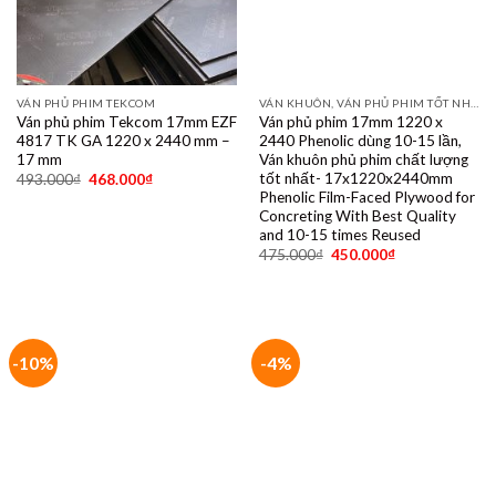
VÁN PHỦ PHIM TEKCOM
VÁN KHUÔN, VÁN PHỦ PHIM TỐT NHẤT DÙNG 10- 15 LẦN
Ván phủ phim Tekcom 17mm EZF
Ván phủ phim 17mm 1220 x
4817 TK GA 1220 x 2440 mm –
2440 Phenolic dùng 10-15 lần,
17 mm
Ván khuôn phủ phim chất lượng
tốt nhất- 17x1220x2440mm
493.000
₫
468.000
₫
Phenolic Film-Faced Plywood for
Concreting With Best Quality
and 10-15 times Reused
475.000
₫
450.000
₫
-10%
-4%