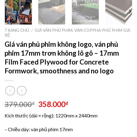
TRANG CHỦ
/
GIÁ VÁN PHỦ PHIM, VÁN COPPHA PHỦ PHIM GIÁ
RẺ
Giá ván phủ phim không logo, ván phủ
phim 17mm trơn không lô gô – 17mm
Film Faced Plywood for Concrete
Formwork, smoothness and no logo
379.000
358.000
₫
₫
Kích thước (dài × rộng): 1220mm x 2440mm
– Chiều dày: ván phủ phim 17mm