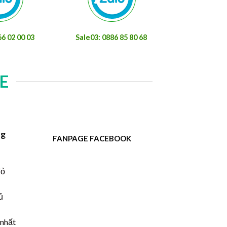
66 02 00 03
Sale03: 0886 85 80 68
E
ng
FANPAGE FACEBOOK
đỏ
ủ
 nhất