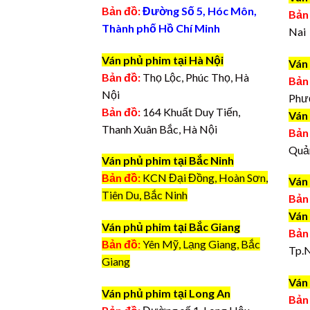
Bản đồ:
Đường Số 5, Hóc Môn,
Bản
Thành phố Hồ Chí Minh
Nai
Ván phủ phim tại Hà Nội
Ván
Bản đồ:
Thọ Lộc, Phúc Thọ, Hà
Bản
Nội
Phư
Bản đồ:
164 Khuất Duy Tiến,
Ván
Thanh Xuân Bắc, Hà Nội
Bản
Quả
Ván phủ phim tại Bắc Ninh
Bản đồ:
KCN Đại Đồng, Hoàn Sơn,
Ván
Tiên Du, Bắc Ninh
Bản
Ván
Ván phủ phim tại Bắc Giang
Bản
Bản đồ:
Yên Mỹ, Lạng Giang, Bắc
Tp.
Giang
Ván 
Ván phủ phim tại Long An
Bản