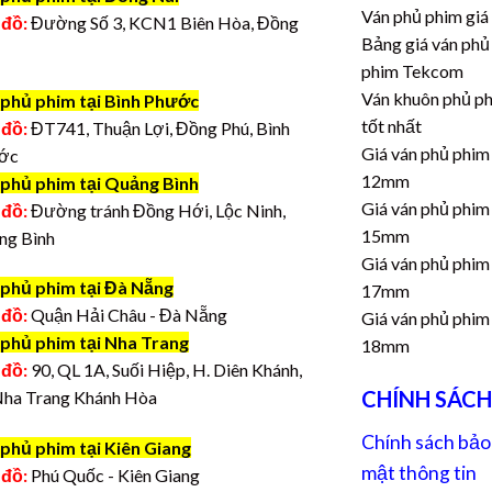
Ván phủ phim giá
 đồ:
Đường Số 3, KCN1 Biên Hòa, Đồng
Bảng giá ván phủ
phim Tekcom
Ván khuôn phủ p
 phủ phim tại Bình Phước
tốt nhất
 đồ:
ĐT741, Thuận Lợi, Đồng Phú, Bình
Giá ván phủ phim
ớc
12mm
 phủ phim tại Quảng Bình
Giá ván phủ phim
 đồ:
Đường tránh Đồng Hới, Lộc Ninh,
15mm
ng Bình
Giá ván phủ phim
 phủ phim tại Đà Nẵng
17mm
 đồ:
Quận Hải Châu - Đà Nẵng
Giá ván phủ phim
 phủ phim tại Nha Trang
18mm
 đồ:
90, QL 1A, Suối Hiệp, H. Diên Khánh,
CHÍNH SÁCH
Nha Trang Khánh Hòa
Chính sách bảo
phủ phim tại Kiên Giang
mật thông tin
 đồ:
Phú Quốc - Kiên Giang