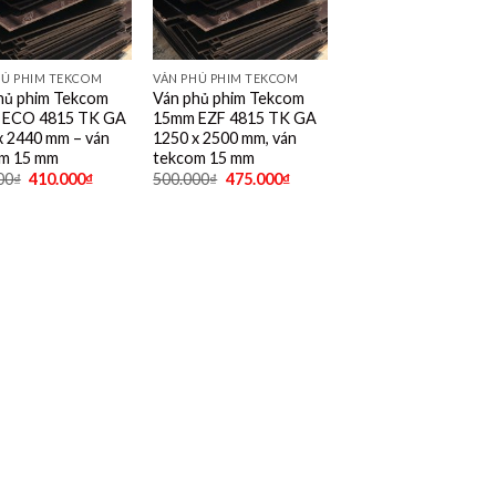
HỦ PHIM TEKCOM
VÁN PHỦ PHIM TEKCOM
hủ phim Tekcom
Ván phủ phim Tekcom
 ECO 4815 TK GA
15mm EZF 4815 TK GA
x 2440 mm – ván
1250 x 2500 mm, ván
m 15 mm
tekcom 15 mm
00
₫
410.000
₫
500.000
₫
475.000
₫