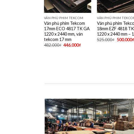
VÁN PHỦ PHIM TEKCOM
VÁN PHỦ PHIM TEKC
Ván phủ phim Tekcom
Ván phủ phim Tekc
17mm ECO 4817 TK GA
18mm EZF 4818 T
1220 x 2440 mm, ván
1220 x 2440 mm – 
tekcom 17 mm
525.000
₫
500.000
₫
482.000
₫
446.000
₫