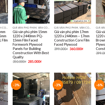
GIÁ VÁN PHỦ PHIM, VÁN COPPHA PHỦ PHIM GIÁ RẺ
GIÁ VÁN PHỦ PHIM, VÁN COPPHA PHỦ PHIM GIÁ RẺ
GIÁ VÁN PHỦ PHIM, VÁN COPPHA PHỦ PHIM GIÁ RẺ
15mm
Giá ván phủ phim 15mm
Giá ván phủ phim 17mm
Giá v
15mm
1220 x 2440mm PQ-
1220 x 2440mm – 17mm
1220 
 Film
15mm Film Faced
Construction Core Film
Brown
Formwork Plywood
Faced Plywood
Plywo
Panels for Building
Const
399.000
₫
360.000
₫
Construction With Best
399.0
Quality
350.000
₫
285.000
₫
-3%
-3%
-6%