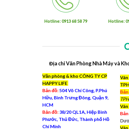
Hotline: 0913 68 58 79
Hotline: 0
Địa chỉ Văn Phòng Nhà Máy và Kh
Văn phòng & kho CÔNG TY CP
Ván 
HAPPY LIFE
TP
Bản đồ:
504 Võ Chí Công, P.Phú
Bản
Hữu, Bình Trưng Đông, Quận 9,
TPH
HCM
Ván 
Bản đồ:
38/20 QL1A, Hiệp Bình
Bản
Phước, Thủ Đức, Thành phố Hồ
Dươ
Chí Minh
Ván