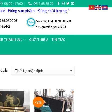
08:00 - 17:00
0913 68 58 79
iá rẻ - Đúng sản phẩm - Đúng chất lượng “
966.02 00 03
Sale02: +84 88 68 58 068
phí 24/24
tư vấn miễn phí 24/24
 SẺ THANH LVL
GIỚI THIỆU
TIN TỨC
t quả
-3%