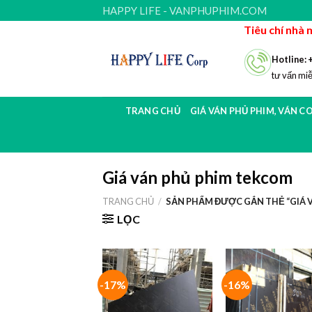
Skip
HAPPY LIFE - VANPHUPHIM.COM
to
Tiêu chí nhà 
content
Hotline: 
tư vấn miễ
TRANG CHỦ
GIÁ VÁN PHỦ PHIM, VÁN C
Giá ván phủ phim tekcom
TRANG CHỦ
/
SẢN PHẨM ĐƯỢC GẮN THẺ “GIÁ 
LỌC
-17%
-16%