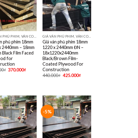
GIÁ VÁN PHỦ PHIM, VÁN COPPHA PHỦ PHIM GIÁ RẺ
GIÁ VÁN PHỦ PHIM, VÁN COPPHA PHỦ PHIM GIÁ RẺ
án phủ phim 18mm
Giá ván phủ phim 18mm
x 2440mm – 18mm
1220 x 2440mm ĐN –
 Black Film Faced
18x1220x2440mm
od for
Black/Brown Film-
ruction
Coated Plywood For
Construction
00
₫
370.000
₫
440.000
₫
425.000
₫
-5%