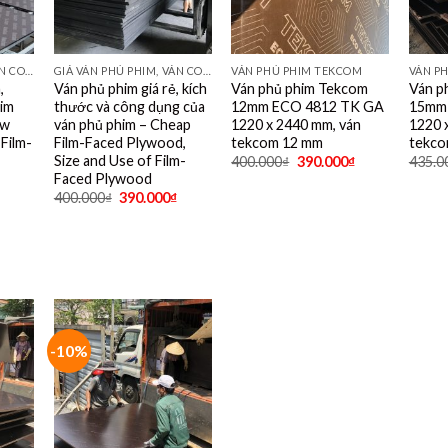
GIÁ VÁN PHỦ PHIM, VÁN COPPHA PHỦ PHIM GIÁ RẺ
GIÁ VÁN PHỦ PHIM, VÁN COPPHA PHỦ PHIM GIÁ RẺ
VÁN PHỦ PHIM TEKCOM
VÁN P
,
Ván phủ phim giá rẻ, kích
Ván phủ phim Tekcom
Ván p
him
thước và công dụng của
12mm ECO 4812 TK GA
15mm
ew
ván phủ phim – Cheap
1220 x 2440 mm, ván
1220 
Film-
Film-Faced Plywood,
tekcom 12 mm
tekco
Size and Use of Film-
400.000
₫
390.000
₫
435.0
Faced Plywood
400.000
₫
390.000
₫
-10%