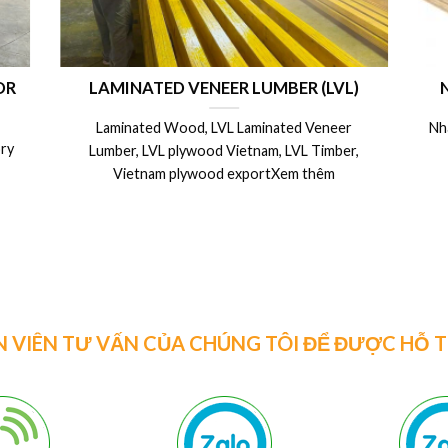
rong
CÁC BIỆN PHÁP CÁCH BẢO QUẢN VÁN
m –
COPPHA PHỦ PHIM, COPPHA 4m SỬ
mm
DỤNG ĐƯỢC NHIỀU LẦN
20 x
Nhà Máy ván coppha phủ phim, coppha cột dầm
đà 4m giá rẻ nhất thịXem thêm
iệu
N VIÊN TƯ VẤN CỦA CHÚNG TÔI ĐỂ ĐƯỢC HỖ 