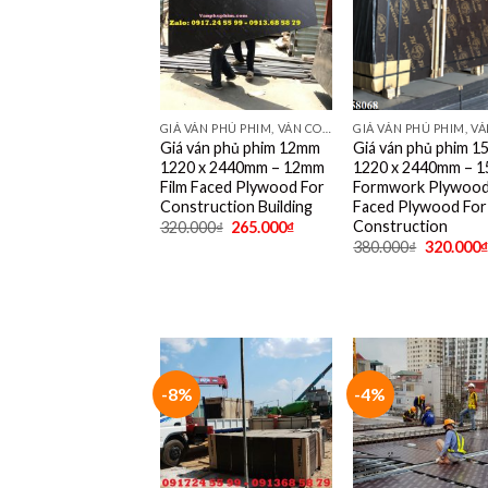
GIÁ VÁN PHỦ PHIM, VÁN COPPHA PHỦ PHIM GIÁ RẺ
Giá ván phủ phim 12mm
Giá ván phủ phim 
1220 x 2440mm – 12mm
1220 x 2440mm – 
Film Faced Plywood For
Formwork Plywood,
Construction Building
Faced Plywood For
Construction
320.000
₫
265.000
₫
380.000
₫
320.000
₫
-8%
-4%