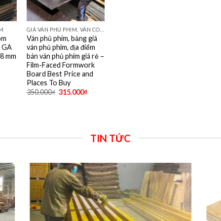
OM
GIÁ VÁN PHỦ PHIM, VÁN COPPHA PHỦ PHIM GIÁ RẺ
om
Ván phủ phim, bảng giá
K GA
ván phủ phim, địa điểm
18 mm
bán ván phủ phim giá rẻ –
Film-Faced Formwork
Board Best Price and
Places To Buy
350.000
₫
315.000
₫
TIN TỨC