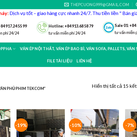
THEPCUONG999@GMAIL.COM
máy:
Dịch vụ tốt – giao hàng cực nhanh 24/7. Thu tiền liền " Bán g
Sale 01: +84
+84 917.24 55 99
Hotline: +84 913.68 58 79
tư vấn miễn 
n phí 24/24
tư vấn miễn phí 24/24
OPPHA
VÁN ÉP NỘI THẤT, VÁN ÉP BAO BÌ, VÁN SOFA, PALLETS, VÁN
FILE TÀI LIỆU
LIÊN HỆ
Hiển thị tất cả 15 kế
VÁN PHỦ PHIM TEKCOM”
-19%
-10%
-7%