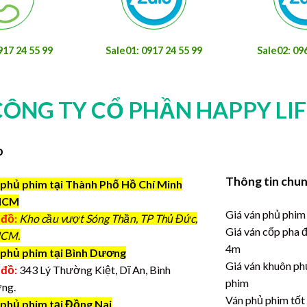
917 24 55 99
Sale01: 0917 24 55 99
Sale02: 09
CÔNG TY CỔ PHẦN HAPPY LIF
o
Thông tin chu
phủ phim tại Thành Phố Hồ Chí Minh
HCM
Giá ván phủ phim
 đồ:
Kho cầu vượt Sóng Thần, TP Thủ Đức,
Giá ván cốp pha 
CM.
4m
phủ phim tại Bình Dương
Giá ván khuôn ph
 đồ:
343 Lý Thường Kiệt, Dĩ An, Bình
phim
ng.
Ván phủ phim tốt
 phủ phim tại Đồng Nai