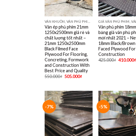
VÁN KHUÔN, VÁN PHỦ PHIM TỐT NHẤT DÙNG 10- 15 LẦN
Ván ép phủ phim 21mm
Ván phủ phim 18mm
1250x2500mm giá rẻ và
bảng giá ván phủ p
chất lượng tốt nhất –
mới nhất 2021 – N
21mm 1250x2500mm
18mm Black/Brown 
Black Filmed Face
Faced Plywood For
Plywood For Flooring,
Construction
Concreting, Formwork
425.000
₫
410.000
₫
and Construction With
Best Price and Quality
550.000
₫
505.000
₫
-7%
-5%