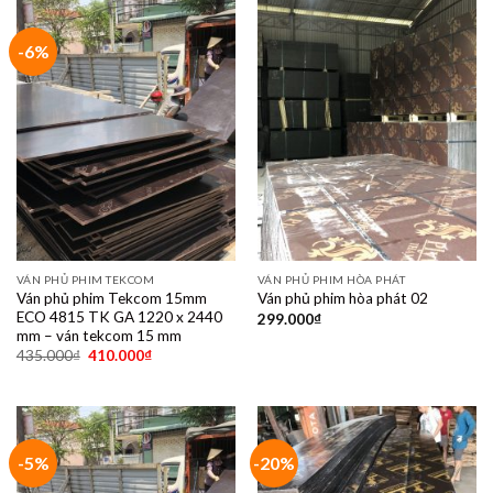
-6%
VÁN PHỦ PHIM TEKCOM
VÁN PHỦ PHIM HÒA PHÁT
Ván phủ phim Tekcom 15mm
Ván phủ phim hòa phát 02
ECO 4815 TK GA 1220 x 2440
299.000
₫
mm – ván tekcom 15 mm
435.000
₫
410.000
₫
-5%
-20%