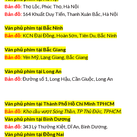
Bản đồ:
Thọ Lộc, Phúc Thọ, Hà Nội
Bản đồ:
164 Khuất Duy Tiến, Thanh Xuân Bắc, Hà Nội
Ván phủ phim tại Bắc Ninh
Bản đồ:
KCN Đại Đồng, Hoàn Sơn, Tiên Du, Bắc Ninh
Ván phủ phim tại Bắc Giang
Bản đồ:
Yên Mỹ, Lạng Giang, Bắc Giang
Ván phủ phim tại Long An
Bản đồ:
Đường số 1, Long Hậu, Cần Giuộc, Long An
Ván phủ phim tại Thành Phố Hồ Chí Minh TPHCM
Bản đồ:
Kho cầu vượt Sóng Thần, TP Thủ Đức, TPHCM.
Ván phủ phim tại Bình Dương
Bản đồ:
343 Lý Thường Kiệt, Dĩ An, Bình Dương.
Ván phủ phim tại Đồng Nai