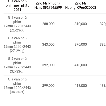
Giá ván phủ
Zalo Ms Phuong
Zalo Ms
phim mới nhất
Nam:
0917245599
Huong:
0966020003
2021
Giá ván phủ
phim
288,000
310,000
320
12mm
1220×2440
(21-23kg)
Giá ván phủ
phim
343,000
370,000
385
15mm
1220×2440
(27-29kg)
Giá ván phủ
phim
392,000
413,000
17mm
1220×2440
(32-33kg)
Giá ván phủ
phim
399,000
419,000
439
18mm
1220×2440
(34-36kg)