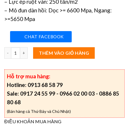
– Lực ép ruột ván: 250 tấn/m2
– Mô đun dàn hồi: Dọc >= 6600 Mpa, Ngang:
>=5650 Mpa
CHAT FACEBOOK
Ván phủ phim, bảng giá ván phủ phim, địa điểm bán ván phủ phim
THÊM VÀO GIỎ HÀNG
Hỗ trợ mua hàng:
Hotline: 0913 68 58 79
Sale: 0917 24 55 99 - 0966 02 00 03 - 0886 85
80 68
(Bán hàng cả Thứ Bảy và Chủ Nhật)
ĐIỀU KHOẢN MUA HÀNG