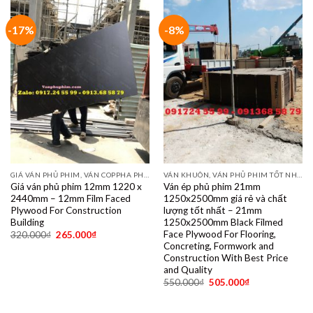
-17%
-8%
GIÁ VÁN PHỦ PHIM, VÁN COPPHA PHỦ PHIM GIÁ RẺ
VÁN KHUÔN, VÁN PHỦ PHIM TỐT NHẤT DÙNG 10- 15 LẦN
Giá ván phủ phim 12mm 1220 x
Ván ép phủ phim 21mm
2440mm – 12mm Film Faced
1250x2500mm giá rẻ và chất
Plywood For Construction
lượng tốt nhất – 21mm
Building
1250x2500mm Black Filmed
Face Plywood For Flooring,
320.000
₫
265.000
₫
Concreting, Formwork and
Construction With Best Price
and Quality
550.000
₫
505.000
₫