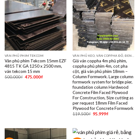
VÁN PHỦ PHIM TEKCOM
VÁN PHỦ KEO, VÁN COPPHA ĐỎ, ĐEN, VÀNG
Ván phủ phim Tekcom 15mm EZF
Giá ván coppha 4m phủ phim,
4815 TK GA 1250 x 2500 mm,
coppha phủ phim 4m, cot pha
ván tekcom 15 mm
cột, giá ván phủ phim 18mm –
Column Formwork. Large column
500.000
₫
475.000
₫
formwork system for bridge pier,
foundation column Hardwood
Concrete Film Faced Plywood
For Construction, Size cutting as
per request 18mm Film Faced
Plywood for Concrete Formwork
119.500
₫
95.999
₫