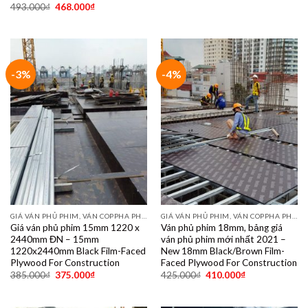
493.000
₫
468.000
₫
-3%
-4%
GIÁ VÁN PHỦ PHIM, VÁN COPPHA PHỦ PHIM GIÁ RẺ
GIÁ VÁN PHỦ PHIM, VÁN COPPHA PHỦ PHIM GIÁ RẺ
Giá ván phủ phim 15mm 1220 x
Ván phủ phim 18mm, bảng giá
2440mm ĐN – 15mm
ván phủ phim mới nhất 2021 –
1220x2440mm Black Film-Faced
New 18mm Black/Brown Film-
Plywood For Construction
Faced Plywood For Construction
385.000
₫
375.000
₫
425.000
₫
410.000
₫