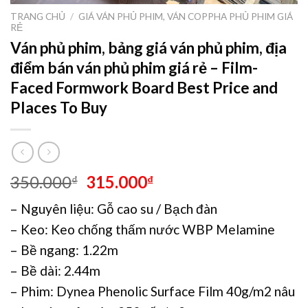
TRANG CHỦ
/
GIÁ VÁN PHỦ PHIM, VÁN COPPHA PHỦ PHIM GIÁ
RẺ
Ván phủ phim, bảng giá ván phủ phim, địa
điểm bán ván phủ phim giá rẻ – Film-
Faced Formwork Board Best Price and
Places To Buy
350.000
315.000
₫
₫
– Nguyên liệu: Gỗ cao su / Bạch đàn
– Keo: Keo chống thấm nước WBP Melamine
– Bề ngang: 1.22m
– Bề dài: 2.44m
– Phim: Dynea Phenolic Surface Film 40g/m2 nâu