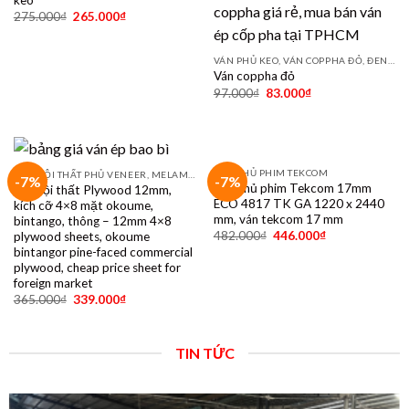
275.000
₫
265.000
₫
VÁN PHỦ KEO, VÁN COPPHA ĐỎ, ĐEN, VÀNG
Ván coppha đỏ
97.000
₫
83.000
₫
VÁN PHỦ PHIM TEKCOM
VÁN NỘI THẤT PHỦ VENEER, MELAMINE, LAMINATE, PLYWOOD BINTANGOR, PITAGO, OKUME, BIRCH, POPLAR, SỒI, ÓC CHÓ, THÔNG, XOAN ĐÀO....
-7%
-7%
Ván phủ phim Tekcom 17mm
Ván nội thất Plywood 12mm,
ECO 4817 TK GA 1220 x 2440
kích cỡ 4×8 mặt okoume,
mm, ván tekcom 17 mm
bintango, thông – 12mm 4×8
482.000
₫
446.000
₫
plywood sheets, okoume
bintangor pine-faced commercial
plywood, cheap price sheet for
foreign market
365.000
₫
339.000
₫
TIN TỨC