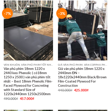
-7%
-3%
VÁN KHUÔN, VÁN PHỦ PHIM TỐT NHẤT DÙNG 10- 15 LẦN
GIÁ VÁN PHỦ PHIM, VÁN COPPHA PHỦ PHIM GIÁ RẺ
Ván phủ phim 18mm 1220 x
Giá ván phủ phim 18mm 1220 x
2440 keo Phenolic ( có18mm
2440mm ĐN –
1250 x 2500 ) ván phủ phim tốt
18x1220x2440mm Black/Brown
nhất – Best 18mm Phenolic Film-
Film-Coated Plywood For
Faced Plywood for Concreting
Construction
with Standard Size of
440.000
₫
425.000
₫
1220x2440mm 1250x2500mm
490.000
₫
457.000
₫