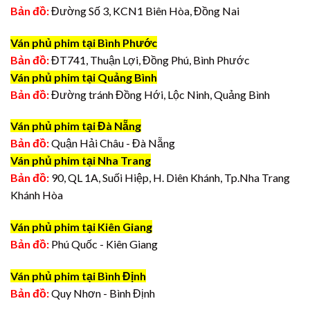
Bản đồ:
Đường Số 3, KCN1 Biên Hòa, Đồng Nai
Ván phủ phim tại Bình Phước
Bản đồ:
ĐT741, Thuận Lợi, Đồng Phú, Bình Phước
Ván phủ phim tại Quảng Bình
Bản đồ:
Đường tránh Đồng Hới, Lộc Ninh, Quảng Bình
Ván phủ phim tại Đà Nẵng
Bản đồ:
Quận Hải Châu - Đà Nẵng
Ván phủ phim tại Nha Trang
Bản đồ:
90, QL 1A, Suối Hiệp, H. Diên Khánh, Tp.Nha Trang
Khánh Hòa
Ván phủ phim tại Kiên Giang
Bản đồ:
Phú Quốc - Kiên Giang
Ván phủ phim tại Bình Định
Bản đồ:
Quy Nhơn - Bình Định