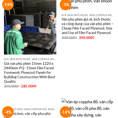
-19%
-3%
GIÁ VÁN PHỦ PHIM, VÁN COPPHA PHỦ PHIM GIÁ RẺ
Ván phủ phim giá rẻ, kích thước
và công dụng của ván phủ phim –
Cheap Film-Faced Plywood, Size
and Use of Film-Faced Plywood
400.000
₫
390.000
₫
GIÁ VÁN PHỦ PHIM, VÁN COPPHA PHỦ PHIM GIÁ RẺ
Giá ván phủ phim 15mm 1220 x
2440mm PQ- 15mm Film Faced
Formwork Plywood Panels for
Building Construction With Best
Quality
350.000
₫
285.000
₫
VÁN PHỦ KEO, VÁN COPPHA ĐỎ, ĐEN, VÀNG
-4%
-14%
Ván phủ keo, ván cốp pha phủ
keo