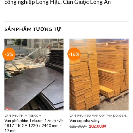
công nghiệp Long Hậu, Cần Giuộc Long An
SẢN PHẨM TƯƠNG TỰ
-5%
-16%
VÁN PHỦ PHIM TEKCOM
VÁN PHỦ KEO, VÁN COPPHA ĐỎ, ĐEN, VÀNG
Ván phủ phim Tekcom 17mm EZF
Ván coppha vàng
4817 TK GA 1220 x 2440 mm –
122.000
₫
102.000
₫
17 mm