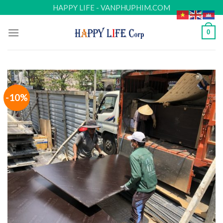
Skip
HAPPY LIFE - VANPHUPHIM.COM
to
content
0
-10%