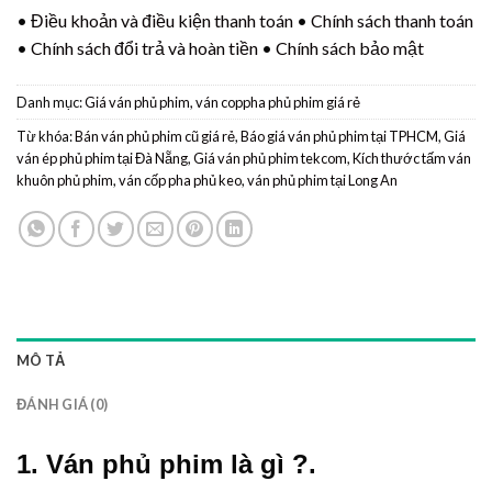
•
Điều khoản và điều kiện thanh toán
•
Chính sách thanh toán
•
Chính sách đổi trả và hoàn tiền
•
Chính sách bảo mật
Danh mục:
Giá ván phủ phim, ván coppha phủ phim giá rẻ
Từ khóa:
Bán ván phủ phim cũ giá rẻ
,
Báo giá ván phủ phim tại TPHCM
,
Giá
ván ép phủ phim tại Đà Nẵng
,
Giá ván phủ phim tekcom
,
Kích thước tấm ván
khuôn phủ phim
,
ván cốp pha phủ keo
,
ván phủ phim tại Long An
MÔ TẢ
ĐÁNH GIÁ (0)
1. Ván phủ phim là gì ?.