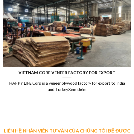
LAMINATED VENEER LUMBER (LVL)
Laminated Wood, LVL Laminated Veneer Lumber, LVL plywood
Vietnam, LVL Timber, Vietnam plywood exportXem thêm
LIÊN HỆ NHÂN VIÊN TƯ VẤN CỦA CHÚNG TÔI ĐỂ ĐƯỢC