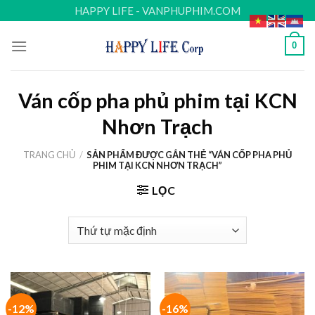
Skip
HAPPY LIFE - VANPHUPHIM.COM
to
content
0
Ván cốp pha phủ phim tại KCN
Nhơn Trạch
TRANG CHỦ
/
SẢN PHẨM ĐƯỢC GẮN THẺ “VÁN CỐP PHA PHỦ
PHIM TẠI KCN NHƠN TRẠCH”
LỌC
-12%
-16%