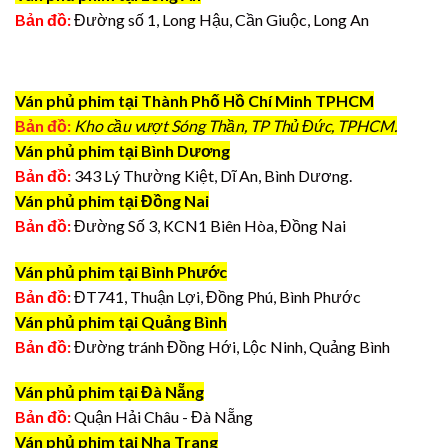
Bản đồ:
Đường số 1, Long Hậu, Cần Giuộc, Long An
Ván phủ phim tại Thành Phố Hồ Chí Minh TPHCM
Bản đồ:
Kho cầu vượt Sóng Thần, TP Thủ Đức, TPHCM.
Ván phủ phim tại Bình Dương
Bản đồ:
343 Lý Thường Kiệt, Dĩ An, Bình Dương.
Ván phủ phim tại Đồng Nai
Bản đồ:
Đường Số 3, KCN1 Biên Hòa, Đồng Nai
Ván phủ phim tại Bình Phước
Bản đồ:
ĐT741, Thuận Lợi, Đồng Phú, Bình Phước
Ván phủ phim tại Quảng Bình
Bản đồ:
Đường tránh Đồng Hới, Lộc Ninh, Quảng Bình
Ván phủ phim tại Đà Nẵng
Bản đồ:
Quận Hải Châu - Đà Nẵng
Ván phủ phim tại Nha Trang