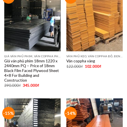
GIÁ VÁN PHỦ PHIM, VÁN COPPHA PHỦ PHIM GIÁ RẺ
VÁN PHỦ KEO, VÁN COPPHA ĐỎ, ĐEN, VÀNG
Giá ván phủ phim 18mm 1220 x
Ván coppha vàng
2440mm PQ – Price of 18mm
122.000
₫
102.000
₫
Black Film Faced Plywood Sheet
4×8 For Building and
Construction
390.000
₫
345.000
₫
-15%
-14%