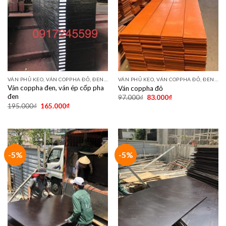
VÁN PHỦ KEO, VÁN COPPHA ĐỎ, ĐEN, VÀNG
VÁN PHỦ KEO, VÁN COPPHA ĐỎ, ĐEN, VÀNG
Ván coppha đen, ván ép cốp pha
Ván coppha đỏ
đen
97.000
₫
83.000
₫
195.000
₫
165.000
₫
-5%
-5%