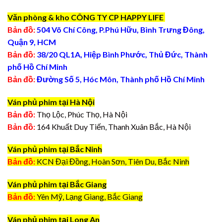
Văn phòng & kho CÔNG TY CP HAPPY LIFE
Bản đồ:
504 Võ Chí Công, P.Phú Hữu, Bình Trưng Đông,
Quận 9, HCM
Bản đồ:
38/20 QL1A, Hiệp Bình Phước, Thủ Đức, Thành
phố Hồ Chí Minh
Bản đồ:
Đường Số 5, Hóc Môn, Thành phố Hồ Chí Minh
Ván phủ phim tại Hà Nội
Bản đồ:
Thọ Lộc, Phúc Thọ, Hà Nội
Bản đồ:
164 Khuất Duy Tiến, Thanh Xuân Bắc, Hà Nội
Ván phủ phim tại Bắc Ninh
Bản đồ:
KCN Đại Đồng, Hoàn Sơn, Tiên Du, Bắc Ninh
Ván phủ phim tại Bắc Giang
Bản đồ:
Yên Mỹ, Lạng Giang, Bắc Giang
Ván phủ phim tại Long An