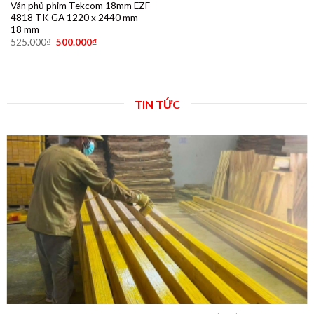
Ván phủ phim Tekcom 18mm EZF
4818 TK GA 1220 x 2440 mm –
18 mm
525.000
₫
500.000
₫
TIN TỨC