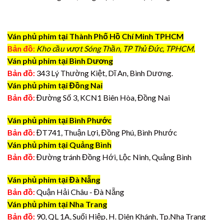
Ván phủ phim tại Thành Phố Hồ Chí Minh TPHCM
Bản đồ:
Kho cầu vượt Sóng Thần, TP Thủ Đức, TPHCM.
Ván phủ phim tại Bình Dương
Bản đồ:
343 Lý Thường Kiệt, Dĩ An, Bình Dương.
Ván phủ phim tại Đồng Nai
Bản đồ:
Đường Số 3, KCN1 Biên Hòa, Đồng Nai
Ván phủ phim tại Bình Phước
Bản đồ:
ĐT741, Thuận Lợi, Đồng Phú, Bình Phước
Ván phủ phim tại Quảng Bình
Bản đồ:
Đường tránh Đồng Hới, Lộc Ninh, Quảng Bình
Ván phủ phim tại Đà Nẵng
Bản đồ:
Quận Hải Châu - Đà Nẵng
Ván phủ phim tại Nha Trang
Bản đồ:
90, QL 1A, Suối Hiệp, H. Diên Khánh, Tp.Nha Trang