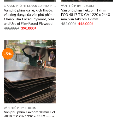
GIÁ VÁN PHỦ PHIM, VÁN COPPHA PHỦ PHIM GIÁ RẺ
VÁN PHỦ PHIM TEKCOM
Ván phủ phim giá rẻ, kích thước
Ván phủ phim Tekcom 17mm
và công dụng của ván phủ phim –
ECO 4817 TK GA 1220 x 2440
Cheap Film-Faced Plywood, Size
mm, ván tekcom 17 mm
and Use of Film-Faced Plywood
482.000
₫
446.000
₫
400.000
₫
390.000
₫
-5%
VÁN PHỦ PHIM TEKCOM
Ván phủ phim Tekcom 18mm EZF
4818 TK GA 1220 x 2440 mm –