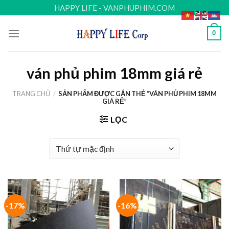
Skip
HAPPY LIFE - VANPHUPHIM.COM
to
content
0
ván phủ phim 18mm giá rẻ
TRANG CHỦ
/
SẢN PHẨM ĐƯỢC GẮN THẺ “VÁN PHỦ PHIM 18MM
GIÁ RẺ”
LỌC
-17%
-16%