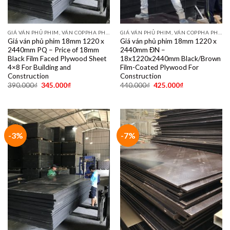
GIÁ VÁN PHỦ PHIM, VÁN COPPHA PHỦ PHIM GIÁ RẺ
GIÁ VÁN PHỦ PHIM, VÁN COPPHA PHỦ PHIM GIÁ RẺ
Giá ván phủ phim 18mm 1220 x
Giá ván phủ phim 18mm 1220 x
2440mm PQ – Price of 18mm
2440mm ĐN –
Black Film Faced Plywood Sheet
18x1220x2440mm Black/Brown
4×8 For Building and
Film-Coated Plywood For
Construction
Construction
390.000
₫
345.000
₫
440.000
₫
425.000
₫
-3%
-7%