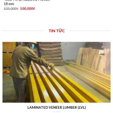
18 mm
525.000
₫
500.000
₫
TIN TỨC
LAMINATED VENEER LUMBER (LVL)