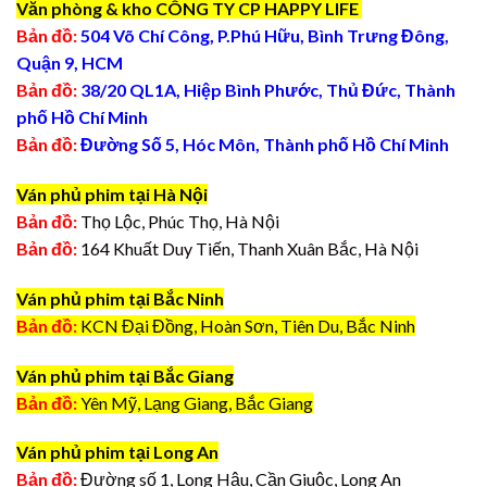
Văn phòng & kho CÔNG TY CP HAPPY LIFE
Bản đồ:
504 Võ Chí Công, P.Phú Hữu, Bình Trưng Đông,
Quận 9, HCM
Bản đồ:
38/20 QL1A, Hiệp Bình Phước, Thủ Đức, Thành
phố Hồ Chí Minh
Bản đồ:
Đường Số 5, Hóc Môn, Thành phố Hồ Chí Minh
Ván phủ phim tại Hà Nội
Bản đồ:
Thọ Lộc, Phúc Thọ, Hà Nội
Bản đồ:
164 Khuất Duy Tiến, Thanh Xuân Bắc, Hà Nội
Ván phủ phim tại Bắc Ninh
Bản đồ:
KCN Đại Đồng, Hoàn Sơn, Tiên Du, Bắc Ninh
Ván phủ phim tại Bắc Giang
Bản đồ:
Yên Mỹ, Lạng Giang, Bắc Giang
Ván phủ phim tại Long An
Bản đồ:
Đường số 1, Long Hậu, Cần Giuộc, Long An