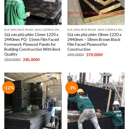
GIÁ VÁN PHỦ PHIM, VÁN COPPHA PHỦ PHIM GIÁ RẺ
GIÁ VÁN PHỦ PHIM, VÁN COPPHA PHỦ PHIM GIÁ RẺ
Giá ván phủ phim 15mm 1220 x
Giá ván phủ phim 18mm 1220 x
2440mm PQ- 15mm Film Faced
2440mm – 18mm Brown Black
Formwork Plywood Panels for
Film Faced Plywood for
Building Construction With Best
Construction
Quality
399.000
₫
370.000
₫
350.000
₫
285.000
₫
-12%
-3%