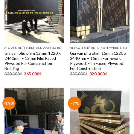
GIÁ VÁN PHỦ PHIM, VÁN COPPHA PHỦ PHIM GIÁ RẺ
GIÁ VÁN PHỦ PHIM, VÁN COPPHA PHỦ PHIM GIÁ RẺ
Giá ván phủ phim 12mm 1220 x
Giá ván phủ phim 15mm 1220 x
2440mm – 12mm Film Faced
2440mm – 15mm Formwork
Plywood For Construction
Plywood, Film Faced Plywood
Building
For Construction
320.000
₫
265.000
₫
380.000
₫
320.000
₫
-19%
-7%