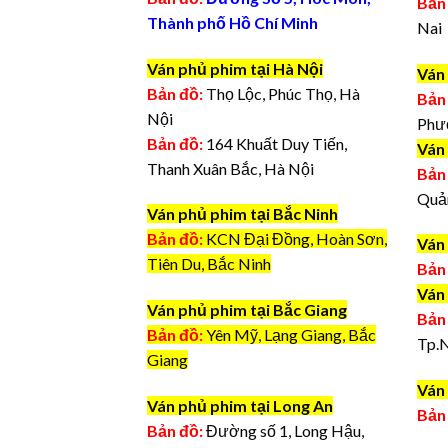
Bản
Thành phố Hồ Chí Minh
Nai
Ván phủ phim tại Hà Nội
Ván
Bản đồ:
Thọ Lộc, Phúc Thọ, Hà
Bản
Nội
Phư
Bản đồ:
164 Khuất Duy Tiến,
Ván
Thanh Xuân Bắc, Hà Nội
Bản
Quả
Ván phủ phim tại Bắc Ninh
Bản đồ:
KCN Đại Đồng, Hoàn Sơn,
Ván
Tiên Du, Bắc Ninh
Bản
Ván
Ván phủ phim tại Bắc Giang
Bản
Bản đồ:
Yên Mỹ, Lạng Giang, Bắc
Tp.
Giang
Ván 
Ván phủ phim tại Long An
Bản
Bản đồ:
Đường số 1, Long Hậu,