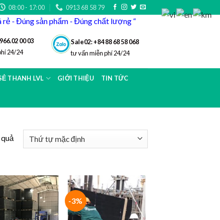
08:00 - 17:00
0913 68 58 79
iá rẻ - Đúng sản phẩm - Đúng chất lượng “
966.02 00 03
Sale02: +84 88 68 58 068
phí 24/24
tư vấn miễn phí 24/24
 SẺ THANH LVL
GIỚI THIỆU
TIN TỨC
t quả
-3%