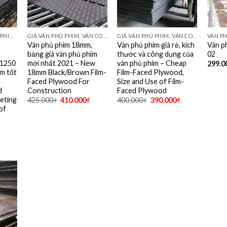
VÁN KHUÔN, VÁN PHỦ PHIM TỐT NHẤT DÙNG 10- 15 LẦN
GIÁ VÁN PHỦ PHIM, VÁN COPPHA PHỦ PHIM GIÁ RẺ
GIÁ VÁN PHỦ PHIM, VÁN COPPHA PHỦ PHIM GIÁ RẺ
VÁN P
m
Ván phủ phim 18mm,
Ván phủ phim giá rẻ, kích
Ván p
bảng giá ván phủ phim
thước và công dụng của
02
 1250
mới nhất 2021 – New
ván phủ phim – Cheap
299.0
im tốt
18mm Black/Brown Film-
Film-Faced Plywood,
Faced Plywood For
Size and Use of Film-
d
Construction
Faced Plywood
eting
425.000
₫
410.000
₫
400.000
₫
390.000
₫
of