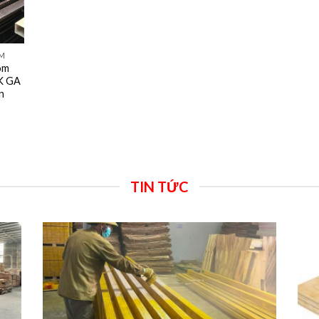
OM
om
K GA
n
TIN TỨC