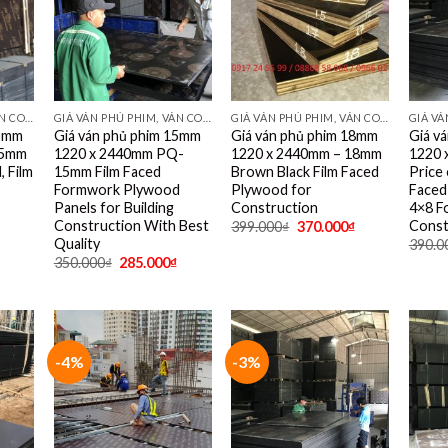
GIÁ VÁN PHỦ PHIM, VÁN COPPHA PHỦ PHIM GIÁ RẺ
GIÁ VÁN PHỦ PHIM, VÁN COPPHA PHỦ PHIM GIÁ RẺ
GIÁ VÁN PHỦ PHIM, VÁN COPPHA PHỦ PHIM GIÁ RẺ
15mm
Giá ván phủ phim 15mm
Giá ván phủ phim 18mm
Giá v
15mm
1220 x 2440mm PQ-
1220 x 2440mm – 18mm
1220 
 Film
15mm Film Faced
Brown Black Film Faced
Price
Formwork Plywood
Plywood for
Faced
Panels for Building
Construction
4×8 Fo
Construction With Best
Const
399.000
₫
370.000
₫
Quality
390.0
350.000
₫
285.000
₫
-4%
-3%