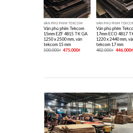
VÁN PHỦ PHIM TEKCOM
VÁN PHỦ PHIM TEKC
Ván phủ phim Tekcom
Ván phủ phim Tekc
15mm EZF 4815 TK GA
17mm ECO 4817 T
1250 x 2500 mm, ván
1220 x 2440 mm, vá
tekcom 15 mm
tekcom 17 mm
500.000
₫
475.000
₫
482.000
₫
446.000
₫