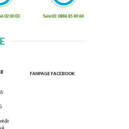
66 02 00 03
Sale03: 0886 85 80 68
E
ng
FANPAGE FACEBOOK
đỏ
ủ
 nhất
 rẻ