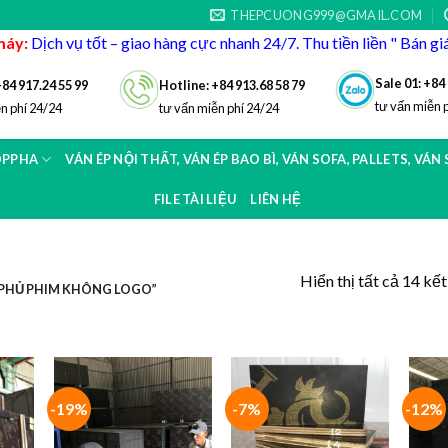
THEPCUONG999@GMAIL.COM
máy:
Dịch vụ tốt – giao hàng cực nhanh 24/7. Thu tiền liền " Bán g
Sale 01: +84
+84 917.24 55 99
Hotline: +84 913.68 58 79
tư vấn miễn 
n phí 24/24
tư vấn miễn phí 24/24
OPPHA
VÁN ÉP NỘI THẤT, VÁN ÉP BAO BÌ, VÁN SOFA, PALLETS, VÁN
FILE TÀI LIỆU
LIÊN HỆ
Hiển thị tất cả 14 kế
PHỦ PHIM KHÔNG LOGO”
-19%
-7%
-12%