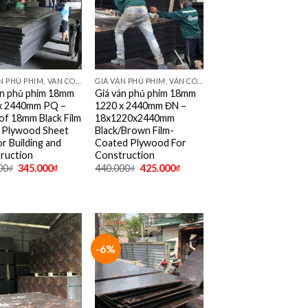
GIÁ VÁN PHỦ PHIM, VÁN COPPHA PHỦ PHIM GIÁ RẺ
GIÁ VÁN PHỦ PHIM, VÁN COPPHA PHỦ PHIM GIÁ RẺ
án phủ phim 18mm
Giá ván phủ phim 18mm
x 2440mm PQ –
1220 x 2440mm ĐN –
 of 18mm Black Film
18x1220x2440mm
 Plywood Sheet
Black/Brown Film-
r Building and
Coated Plywood For
ruction
Construction
00
₫
345.000
₫
440.000
₫
425.000
₫
-6%