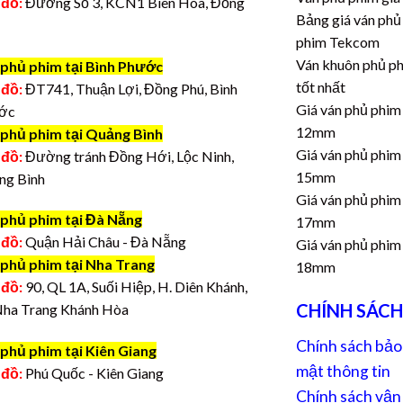
 đồ:
Đường Số 3, KCN1 Biên Hòa, Đồng
Bảng giá ván phủ
phim Tekcom
Ván khuôn phủ p
 phủ phim tại Bình Phước
tốt nhất
 đồ:
ĐT741, Thuận Lợi, Đồng Phú, Bình
Giá ván phủ phim
ớc
12mm
 phủ phim tại Quảng Bình
Giá ván phủ phim
 đồ:
Đường tránh Đồng Hới, Lộc Ninh,
15mm
ng Bình
Giá ván phủ phim
 phủ phim tại Đà Nẵng
17mm
 đồ:
Quận Hải Châu - Đà Nẵng
Giá ván phủ phim
 phủ phim tại Nha Trang
18mm
 đồ:
90, QL 1A, Suối Hiệp, H. Diên Khánh,
CHÍNH SÁCH
Nha Trang Khánh Hòa
Chính sách bảo
phủ phim tại Kiên Giang
mật thông tin
 đồ:
Phú Quốc - Kiên Giang
Chính sách vận