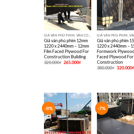
GIÁ VÁN PHỦ PHIM, VÁN COPPHA PHỦ PHIM GIÁ RẺ
Giá ván phủ phim 12mm
Giá ván phủ phim 
1220 x 2440mm – 12mm
1220 x 2440mm – 
Film Faced Plywood For
Formwork Plywood,
Construction Building
Faced Plywood For
Construction
320.000
₫
265.000
₫
380.000
₫
320.000
₫
-8%
-7%