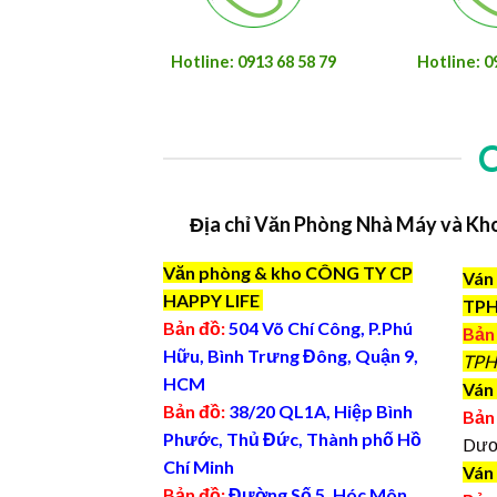
Hotline: 0913 68 58 79
Hotline: 0
Địa chỉ Văn Phòng Nhà Máy và Kh
Văn phòng & kho CÔNG TY CP
Ván 
HAPPY LIFE
TP
Bản đồ:
504 Võ Chí Công, P.Phú
Bản
Hữu, Bình Trưng Đông, Quận 9,
TPH
HCM
Ván 
Bản đồ:
38/20 QL1A, Hiệp Bình
Bản
Phước, Thủ Đức, Thành phố Hồ
Dươ
Chí Minh
Ván
Bản đồ:
Đường Số 5, Hóc Môn,