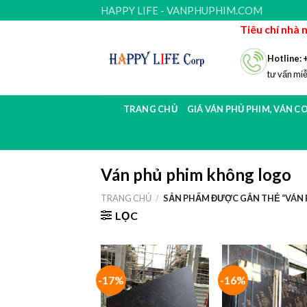
Skip
HAPPY LIFE - VANPHUPHIM.COM
to
Tiêu chí nhà 
content
Hotline: 
tư vấn miễ
TRANG CHỦ
GIÁ VÁN PHỦ PHIM, VÁN C
Ván phủ phim không logo
TRANG CHỦ
/
SẢN PHẨM ĐƯỢC GẮN THẺ “VÁN 
LỌC
-17%
-16%