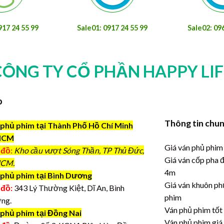
917 24 55 99
Sale01: 0917 24 55 99
Sale02: 09
CÔNG TY CỔ PHẦN HAPPY LIF
o
Thông tin chu
phủ phim tại Thành Phố Hồ Chí Minh
HCM
Giá ván phủ phim
 đồ:
Kho cầu vượt Sóng Thần, TP Thủ Đức,
Giá ván cốp pha 
CM.
4m
phủ phim tại Bình Dương
Giá ván khuôn ph
 đồ:
343 Lý Thường Kiệt, Dĩ An, Bình
phim
ng.
Ván phủ phim tốt
 phủ phim tại Đồng Nai
Ván phủ phim giá