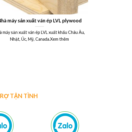
Nhà máy sản xuất ván ép LVL plywood
Công dụng ứng
xây dựng – B
à máy sản xuất ván ép LVL xuất khẩu Châu Âu,
Ván khuôn 
15mm 17mm 
Nhật, Úc, Mỹ, Canada.Xem thêm
Ván ép phủ phi
được ứng d
TRỢ TẬN TÌNH