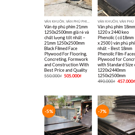
VÁN KHUÔN, VÁN PHỦ PHIM TỐT NHẤT DÙNG 10- 15 LẦN
Ván ép phủ phim 21mm
Ván phủ phim 18m
1250x2500mm giá rẻ và
1220 x 2440 keo
chất lượng tốt nhất –
Phenolic ( có18mm
21mm 1250x2500mm
x 2500 ) ván phủ ph
Black Filmed Face
nhất – Best 18mm
Plywood For Flooring,
Phenolic Film-Face
Concreting, Formwork
Plywood for Concr
and Construction With
with Standard Size 
Best Price and Quality
1220x2440mm
1250x2500mm
550.000
₫
505.000
₫
490.000
₫
457.000
₫
-5%
-7%