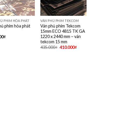
HỦ PHIM HÒA PHÁT
VÁN PHỦ PHIM TEKCOM
hủ phim hòa phát
Ván phủ phim Tekcom
15mm ECO 4815 TK GA
1220 x 2440 mm – ván
00
₫
tekcom 15 mm
435.000
₫
410.000
₫