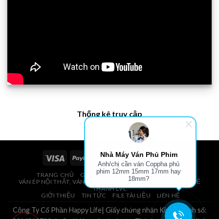
Thống kê truy cập
Nhà Máy Ván Phủ Phim
Anh/chị cần ván Coppha phủ
phim 12mm 15mm 17mm hay
TRANG CHỦ
GIÁ VÁN PHỦ PHIM, VÁN COPPHA
18mm?
VÁN ÉP NỘI THẤT, VÁN ÉP BAO BÌ, VÁN SOFA, PALLETS, VÁN SẺ
THANH LVL
GIỚI THIỆU
TIN TỨC
FILE TÀI LIỆU
LIÊN HỆ
Công Ty Cổ Phần Happy Life| Giấy chứng nhận Kinh Doanh số: