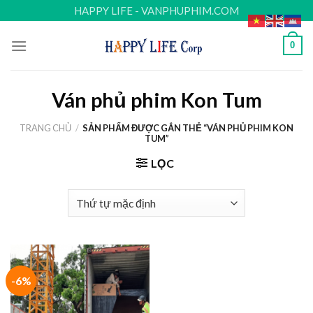
Skip
HAPPY LIFE - VANPHUPHIM.COM
to
content
0
Ván phủ phim Kon Tum
TRANG CHỦ
/
SẢN PHẨM ĐƯỢC GẮN THẺ “VÁN PHỦ PHIM KON
TUM”
LỌC
-6%