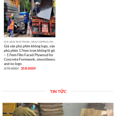
GIÁ VÁN PHỦ PHIM, VÁN COPPHA PHỦ PHIM GIÁ RẺ
Giá ván phủ phim không logo, ván
phủ phim 17mm trơn không lô gô
– 17mm Film Faced Plywood for
Concrete Formwork, smoothness
and no logo
379.000
₫
358.000
₫
TIN TỨC