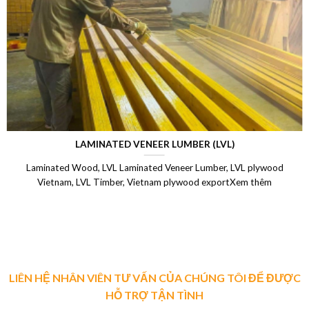
LAMINATED VENEER LUMBER (LVL)
Laminated Wood, LVL Laminated Veneer Lumber, LVL plywood
Vietnam, LVL Timber, Vietnam plywood exportXem thêm
LIÊN HỆ NHÂN VIÊN TƯ VẤN CỦA CHÚNG TÔI ĐỂ ĐƯỢC
HỖ TRỢ TẬN TÌNH