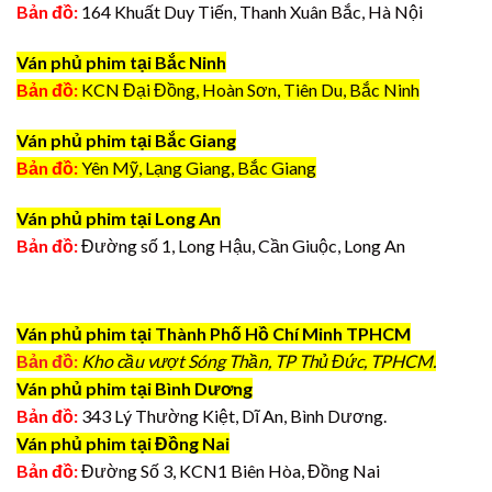
Bản đồ:
164 Khuất Duy Tiến, Thanh Xuân Bắc, Hà Nội
Ván phủ phim tại Bắc Ninh
Bản đồ:
KCN Đại Đồng, Hoàn Sơn, Tiên Du, Bắc Ninh
Ván phủ phim tại Bắc Giang
Bản đồ:
Yên Mỹ, Lạng Giang, Bắc Giang
Ván phủ phim tại Long An
Bản đồ:
Đường số 1, Long Hậu, Cần Giuộc, Long An
Ván phủ phim tại Thành Phố Hồ Chí Minh TPHCM
Bản đồ:
Kho cầu vượt Sóng Thần, TP Thủ Đức, TPHCM.
Ván phủ phim tại Bình Dương
Bản đồ:
343 Lý Thường Kiệt, Dĩ An, Bình Dương.
Ván phủ phim tại Đồng Nai
Bản đồ:
Đường Số 3, KCN1 Biên Hòa, Đồng Nai