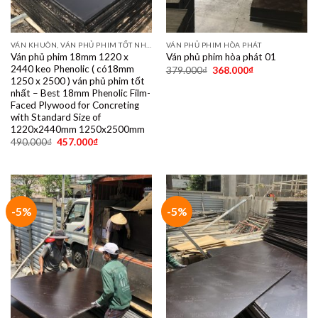
VÁN KHUÔN, VÁN PHỦ PHIM TỐT NHẤT DÙNG 10- 15 LẦN
VÁN PHỦ PHIM HÒA PHÁT
Ván phủ phim 18mm 1220 x
Ván phủ phim hòa phát 01
2440 keo Phenolic ( có18mm
379.000
₫
368.000
₫
1250 x 2500 ) ván phủ phim tốt
nhất – Best 18mm Phenolic Film-
Faced Plywood for Concreting
with Standard Size of
1220x2440mm 1250x2500mm
490.000
₫
457.000
₫
-5%
-5%