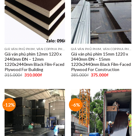
GIÁ VÁN PHỦ PHIM, VÁN COPPHA PHỦ PHIM GIÁ RẺ
GIÁ VÁN PHỦ PHIM, VÁN COPPHA PHỦ PHIM GIÁ RẺ
Giá ván phủ phim 12mm 1220 x
Giá ván phủ phim 15mm 1220 x
2440mm ĐN – 12mm
2440mm ĐN – 15mm
1220x2440mm Black Film-Faced
1220x2440mm Black Film-Faced
Plywood For Building
Plywood For Construction
315.000
₫
310.000
₫
385.000
₫
375.000
₫
-12%
-6%