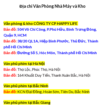
Địa chỉ Văn Phòng Nhà Máy và Kho
Văn phòng & kho CÔNG TY CP HAPPY LIFE
Bản đồ:
504 Võ Chí Công, P.Phú Hữu, Bình Trưng Đông,
Quận 9, HCM
Bản đồ:
38/20 QL1A, Hiệp Bình Phước, Thủ Đức, Thành
phố Hồ Chí Minh
Bản đồ:
Đường Số 5, Hóc Môn, Thành phố Hồ Chí Minh
Ván phủ phim tại Hà Nội
Bản đồ:
Thọ Lộc, Phúc Thọ, Hà Nội
Bản đồ:
164 Khuất Duy Tiến, Thanh Xuân Bắc, Hà Nội
Ván phủ phim tại Bắc Ninh
Bản đồ:
KCN Đại Đồng, Hoàn Sơn, Tiên Du, Bắc Ninh
Ván phủ phim tại Bắc Giang