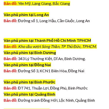
Bản đồ:
Yên Mỹ, Lạng Giang, Bắc Giang
Ván phủ phim tại Long An
Bản đồ:
Đường số 1, Long Hậu, Cần Giuộc, Long An
Ván phủ phim tại Thành Phố Hồ Chí Minh TPHCM
Bản đồ:
Kho cầu vượt Sóng Thần, TP Thủ Đức, TPHCM.
Ván phủ phim tại Bình Dương
Bản đồ:
343 Lý Thường Kiệt, Dĩ An, Bình Dương.
Ván phủ phim tại Đồng Nai
Bản đồ:
Đường Số 3, KCN1 Biên Hòa, Đồng Nai
Ván phủ phim tại Bình Phước
Bản đồ:
ĐT741, Thuận Lợi, Đồng Phú, Bình Phước
Ván phủ phim tại Quảng Bình
Bản đồ:
Đường tránh Đồng Hới, Lộc Ninh, Quảng Bình