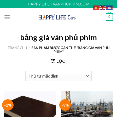
Skip
HAPPY LIFE - VANPHUPHIM.COM
to
content
0
bảng giá ván phủ phim
TRANG CHỦ
/
SẢN PHẨM ĐƯỢC GẮN THẺ “BẢNG GIÁ VÁN PHỦ
PHIM”
LỌC
-2%
-3%