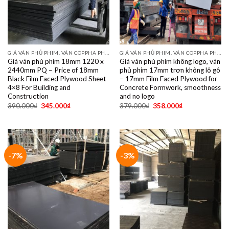
GIÁ VÁN PHỦ PHIM, VÁN COPPHA PHỦ PHIM GIÁ RẺ
GIÁ VÁN PHỦ PHIM, VÁN COPPHA PHỦ PHIM GIÁ RẺ
Giá ván phủ phim 18mm 1220 x
Giá ván phủ phim không logo, ván
2440mm PQ – Price of 18mm
phủ phim 17mm trơn không lô gô
Black Film Faced Plywood Sheet
– 17mm Film Faced Plywood for
4×8 For Building and
Concrete Formwork, smoothness
Construction
and no logo
390.000
₫
345.000
₫
379.000
₫
358.000
₫
-7%
-3%