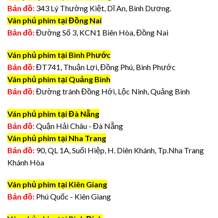
Bản đồ:
343 Lý Thường Kiệt, Dĩ An, Bình Dương.
Ván phủ phim tại Đồng Nai
Bản đồ:
Đường Số 3, KCN1 Biên Hòa, Đồng Nai
Ván phủ phim tại Bình Phước
Bản đồ:
ĐT741, Thuận Lợi, Đồng Phú, Bình Phước
Ván phủ phim tại Quảng Bình
Bản đồ:
Đường tránh Đồng Hới, Lộc Ninh, Quảng Bình
Ván phủ phim tại Đà Nẵng
Bản đồ:
Quận Hải Châu - Đà Nẵng
Ván phủ phim tại Nha Trang
Bản đồ:
90, QL 1A, Suối Hiệp, H. Diên Khánh, Tp.Nha Trang
Khánh Hòa
Ván phủ phim tại Kiên Giang
Bản đồ:
Phú Quốc - Kiên Giang