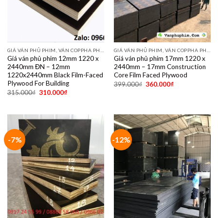
GIÁ VÁN PHỦ PHIM, VÁN COPPHA PHỦ PHIM GIÁ RẺ
GIÁ VÁN PHỦ PHIM, VÁN COPPHA PHỦ PHIM GIÁ RẺ
Giá ván phủ phim 12mm 1220 x
Giá ván phủ phim 17mm 1220 x
2440mm ĐN – 12mm
2440mm – 17mm Construction
1220x2440mm Black Film-Faced
Core Film Faced Plywood
Plywood For Building
399.000
₫
360.000
₫
315.000
₫
310.000
₫
-7%
-12%