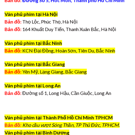
Bản đồ:
Đường Số 5, Hóc Môn, Thành phố Hồ Chí Minh
Ván phủ phim tại Hà Nội
Bản đồ:
Thọ Lộc, Phúc Thọ, Hà Nội
Bản đồ:
164 Khuất Duy Tiến, Thanh Xuân Bắc, Hà Nội
Ván phủ phim tại Bắc Ninh
Bản đồ:
KCN Đại Đồng, Hoàn Sơn, Tiên Du, Bắc Ninh
Ván phủ phim tại Bắc Giang
Bản đồ:
Yên Mỹ, Lạng Giang, Bắc Giang
Ván phủ phim tại Long An
Bản đồ:
Đường số 1, Long Hậu, Cần Giuộc, Long An
Ván phủ phim tại Thành Phố Hồ Chí Minh TPHCM
Bản đồ:
Kho cầu vượt Sóng Thần, TP Thủ Đức, TPHCM.
Ván phủ phim tại Bình Dương