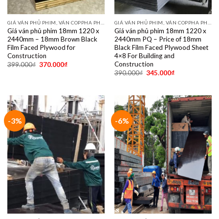
GIÁ VÁN PHỦ PHIM, VÁN COPPHA PHỦ PHIM GIÁ RẺ
GIÁ VÁN PHỦ PHIM, VÁN COPPHA PHỦ PHIM GIÁ RẺ
Giá ván phủ phim 18mm 1220 x
Giá ván phủ phim 18mm 1220 x
2440mm – 18mm Brown Black
2440mm PQ – Price of 18mm
Film Faced Plywood for
Black Film Faced Plywood Sheet
Construction
4×8 For Building and
Construction
399.000
₫
370.000
₫
390.000
₫
345.000
₫
-3%
-6%