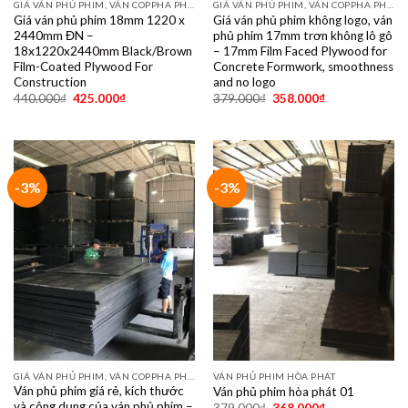
GIÁ VÁN PHỦ PHIM, VÁN COPPHA PHỦ PHIM GIÁ RẺ
GIÁ VÁN PHỦ PHIM, VÁN COPPHA PHỦ PHIM GIÁ RẺ
Giá ván phủ phim 18mm 1220 x
Giá ván phủ phim không logo, ván
2440mm ĐN –
phủ phim 17mm trơn không lô gô
18x1220x2440mm Black/Brown
– 17mm Film Faced Plywood for
Film-Coated Plywood For
Concrete Formwork, smoothness
Construction
and no logo
440.000
₫
425.000
₫
379.000
₫
358.000
₫
-3%
-3%
GIÁ VÁN PHỦ PHIM, VÁN COPPHA PHỦ PHIM GIÁ RẺ
VÁN PHỦ PHIM HÒA PHÁT
Ván phủ phim giá rẻ, kích thước
Ván phủ phim hòa phát 01
và công dụng của ván phủ phim –