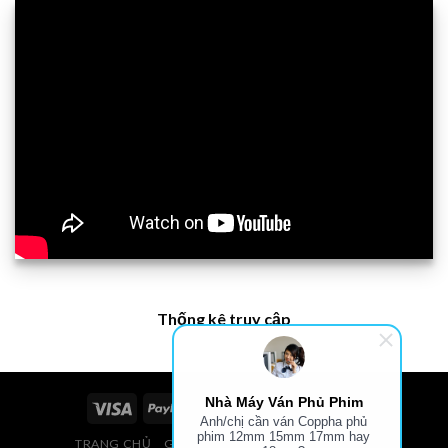
Thống kê truy cập
Nhà Máy Ván Phủ Phim
Anh/chị cần ván Coppha phủ
phim 12mm 15mm 17mm hay
TRANG CHỦ
GIÁ VÁN PHỦ PHIM, VÁN COPPHA