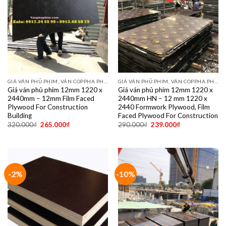
GIÁ VÁN PHỦ PHIM, VÁN COPPHA PHỦ PHIM GIÁ RẺ
GIÁ VÁN PHỦ PHIM, VÁN COPPHA PHỦ PHIM GIÁ RẺ
Giá ván phủ phim 12mm 1220 x
Giá ván phủ phim 12mm 1220 x
2440mm – 12mm Film Faced
2440mm HN – 12 mm 1220 x
Plywood For Construction
2440 Formwork Plywood, Film
Building
Faced Plywood For Construction
320.000
₫
265.000
₫
290.000
₫
239.000
₫
-2%
-10%