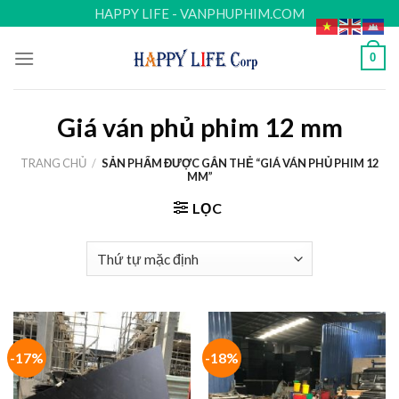
Skip
HAPPY LIFE - VANPHUPHIM.COM
to
content
0
Giá ván phủ phim 12 mm
TRANG CHỦ
/
SẢN PHẨM ĐƯỢC GẮN THẺ “GIÁ VÁN PHỦ PHIM 12
MM”
LỌC
-17%
-18%