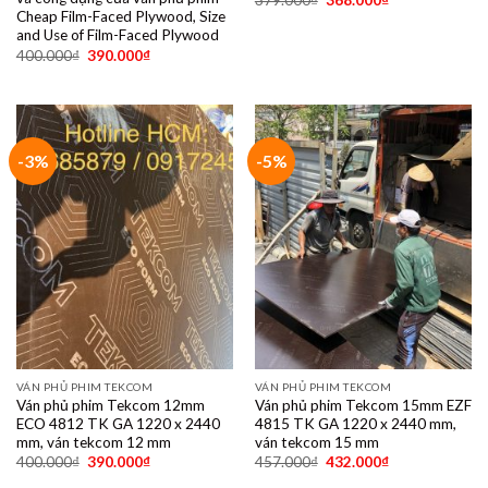
379.000
₫
368.000
₫
Cheap Film-Faced Plywood, Size
and Use of Film-Faced Plywood
400.000
₫
390.000
₫
-3%
-5%
VÁN PHỦ PHIM TEKCOM
VÁN PHỦ PHIM TEKCOM
Ván phủ phim Tekcom 12mm
Ván phủ phim Tekcom 15mm EZF
ECO 4812 TK GA 1220 x 2440
4815 TK GA 1220 x 2440 mm,
mm, ván tekcom 12 mm
ván tekcom 15 mm
400.000
₫
390.000
₫
457.000
₫
432.000
₫