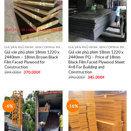
GIÁ VÁN PHỦ PHIM, VÁN COPPHA PHỦ PHIM GIÁ RẺ
GIÁ VÁN PHỦ PHIM, VÁN COPPHA PHỦ PHIM GIÁ RẺ
Giá ván phủ phim 18mm 1220 x
Giá ván phủ phim 18mm 1220 x
2440mm – 18mm Brown Black
2440mm PQ – Price of 18mm
Film Faced Plywood for
Black Film Faced Plywood Sheet
Construction
4×8 For Building and
Construction
399.000
₫
370.000
₫
390.000
₫
345.000
₫
-6%
-16%