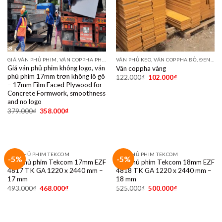
GIÁ VÁN PHỦ PHIM, VÁN COPPHA PHỦ PHIM GIÁ RẺ
VÁN PHỦ KEO, VÁN COPPHA ĐỎ, ĐEN, VÀNG
Giá ván phủ phim không logo, ván
Ván coppha vàng
phủ phim 17mm trơn không lô gô
122.000
₫
102.000
₫
– 17mm Film Faced Plywood for
Concrete Formwork, smoothness
and no logo
379.000
₫
358.000
₫
VÁN PHỦ PHIM TEKCOM
VÁN PHỦ PHIM TEKCOM
-5%
-5%
Ván phủ phim Tekcom 17mm EZF
Ván phủ phim Tekcom 18mm EZF
4817 TK GA 1220 x 2440 mm –
4818 TK GA 1220 x 2440 mm –
17 mm
18 mm
493.000
₫
468.000
₫
525.000
₫
500.000
₫