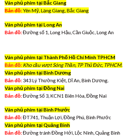
Ván phủ phim tại Bắc Giang
Bản đồ:
Yên Mỹ, Lạng Giang, Bắc Giang
Ván phủ phim tại Long An
Bản đồ:
Đường số 1, Long Hậu, Cần Giuộc, Long An
Ván phủ phim tại Thành Phố Hồ Chí Minh TPHCM
Bản đồ:
Kho cầu vượt Sóng Thần, TP Thủ Đức, TPHCM.
Ván phủ phim tại Bình Dương
Bản đồ:
343 Lý Thường Kiệt, Dĩ An, Bình Dương.
Ván phủ phim tại Đồng Nai
Bản đồ:
Đường Số 3, KCN1 Biên Hòa, Đồng Nai
Ván phủ phim tại Bình Phước
Bản đồ:
ĐT741, Thuận Lợi, Đồng Phú, Bình Phước
Ván phủ phim tại Quảng Bình
Bản đồ:
Đường tránh Đồng Hới, Lộc Ninh, Quảng Bình