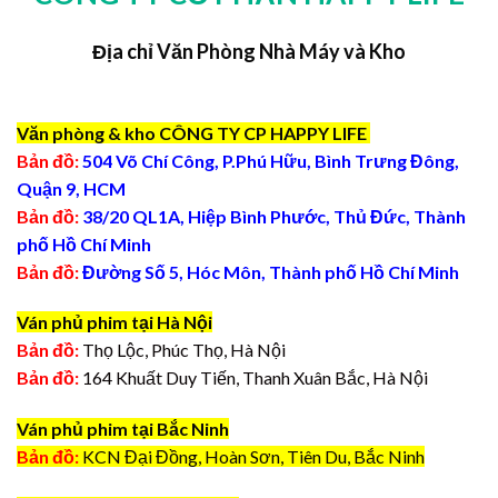
Địa chỉ Văn Phòng Nhà Máy và Kho
Văn phòng & kho CÔNG TY CP HAPPY LIFE
Bản đồ:
504 Võ Chí Công, P.Phú Hữu, Bình Trưng Đông,
Quận 9, HCM
Bản đồ:
38/20 QL1A, Hiệp Bình Phước, Thủ Đức, Thành
phố Hồ Chí Minh
Bản đồ:
Đường Số 5, Hóc Môn, Thành phố Hồ Chí Minh
Ván phủ phim tại Hà Nội
Bản đồ:
Thọ Lộc, Phúc Thọ, Hà Nội
Bản đồ:
164 Khuất Duy Tiến, Thanh Xuân Bắc, Hà Nội
Ván phủ phim tại Bắc Ninh
Bản đồ:
KCN Đại Đồng, Hoàn Sơn, Tiên Du, Bắc Ninh