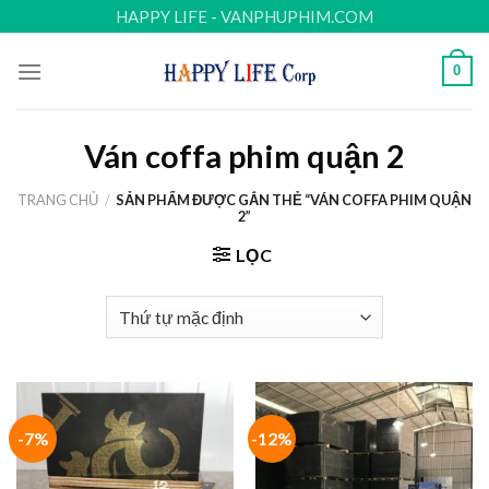
Skip
HAPPY LIFE - VANPHUPHIM.COM
to
content
0
Ván coffa phim quận 2
TRANG CHỦ
/
SẢN PHẨM ĐƯỢC GẮN THẺ “VÁN COFFA PHIM QUẬN
2”
LỌC
-7%
-12%